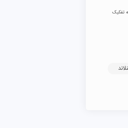
به تفکیک
لاند