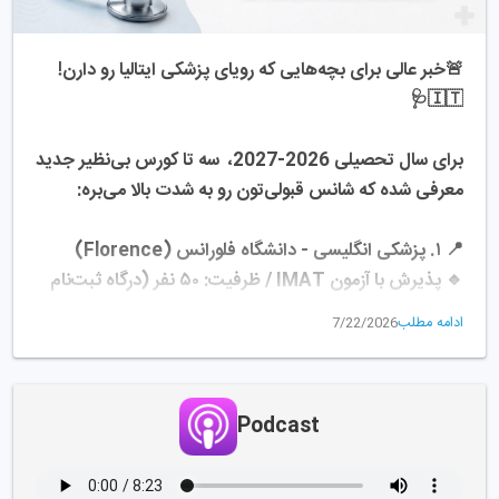
🚨خبر عالی برای بچه‌هایی که رویای پزشکی ایتالیا رو دارن! 
🇮🇹🩺
برای سال تحصیلی 2026-2027،  سه تا کورس بی‌نظیر جدید 
معرفی شده که شانس قبولی‌تون رو به شدت بالا می‌بره:
📍 ۱. پزشکی انگلیسی - دانشگاه فلورانس (Florence)
🔹 پذیرش با آزمون IMAT / ظرفیت: ۵۰ نفر (درگاه ثبت‌نام 
باز شده!)
ادامه مطلب
7/22/2026
📍 ۲. پزشکی و جراحی (MedTech) - دانشگاه پادوا 
(Padova)
Podcast
🔹 ترکیب پزشکی با هوش مصنوعی، بیوانفورماتیک و 
مهندسی پزشکی! 🤖
🔹 می‌تونید همزمان مدرک مهندسی پزشکی هم بگیرید. / 