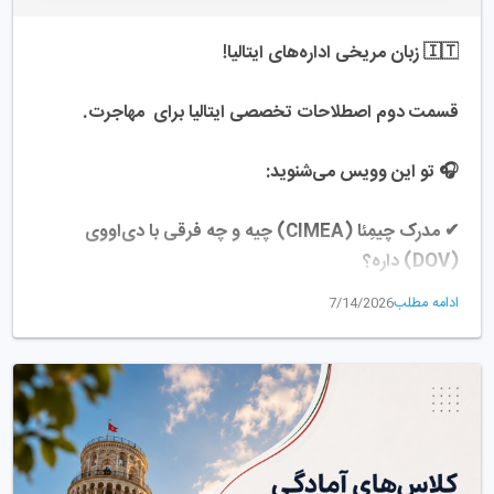
ظرفیت: ۸۰ نفر
🇮🇹 زبان مریخی اداره‌های ایتالیا! 
📍 ۳. دامپزشکی انگلیسی - دانشگاه فدریکو دوم (ناپولی)
🔹 دومین کورس دامپزشکی انگلیسی کل ایتالیا! 🐕
قسمت دوم اصطلاحات تخصصی ایتالیا برای  مهاجرت.
🔹 دوره ۵ ساله پیوسته / ظرفیت: ۲۰ نفر
🎧 تو این وویس می‌شنوید:
❓ آزمون آیمت (IMAT) چیه؟
آزمون ورودی سراسری برای تحصیل پزشکی و دامپزشکی به 
✔ مدرک چیمِئا (CIMEA) چیه و چه فرقی با دی‌او‌وی 
زبان انگلیسی تو دانشگاه‌های دولتی ایتالیاست و برای قبولی 
(DOV) داره؟
تو رشته‌های بالا باید از این غول بگذرید!
ادامه مطلب
7/14/2026
✔ آیا همه‌ دانشگاه‌های ایتالیا این مدارک رو از ما می‌خوان؟ 
🏆 چرا علمی‌نو؟
اگه دنبال قبولی پزشکی تو ایتالیا با بورسیه استانی هستی، ما 
✔ کودیچه فیسکاله؛ کدی که کل سوابق و حتی بدهی 
فقط کارهای ویزات رو انجام نمیدیم! علمی‌نو تنها موسسه 
اتوبوست رو میاره بالا!
دارای مجوز رسمی برگزاری کلاس‌های آمادگی آزمون IMAT 
تو ایرانه. 
✔ شاه‌کلید پورتال‌های ایتالیا: اسپید (SPID)