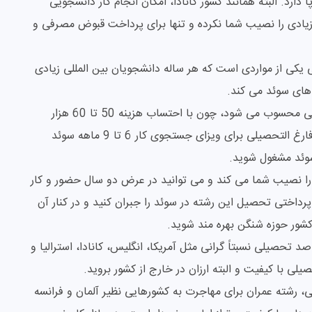
 دارد. البته همانند کشور کانادا، امکان انجام کار دانشجویی
زیادی را نصیب شما نکرده و تنها برای پرداخت قبوض مصرفی و
 یکی از مواردی است که هر ساله دانشجویان بین المللی زیادی
های سوئد می کند.
رشته مهندسی عمران برای مهاجرت به سوئد گزینه خوبی محسوب می شود، چون با احتساب هزینه 50 تا 60 هزار
یورویی مقطع ارشد، شما این امکان را دارید تا پس از فارغ التحصیلی برای ویزای جستجوی کار 6 تا 9 ماهه سوئد
سوئد مشغول شوید.
ور میانگین حقوق ماهانه 3993 یورویی را نصیب شما می کند و می توانید در عرض دو سال حضور و کار
داختی تحصیل این رشته در سوئد را جبران کنید و در کنار آن
 تحصیلی نسبتاً گرانی مثل آمریکا، انگلیس، کانادا، استرالیا و
ی با کیفیت و البته ارزان در خارج از کشور بروید.
ی، رشته عمران برای مهاجرت به کشورهایی نظیر آلمان و فرانسه