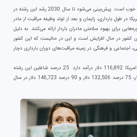
مامایی در آمریکا جزو رشته‌های مورد نیاز با بازار کاری خوب است. پیش‌بینی می‌شود تا سال 2030 رشد این رشته در
 آمریکا در طول بارداری، زایمان و بعد از تولد وظیفه مراقبت از مادر
ایی برای بهبود سلامتی مادران باردار ارائه می‌کنند. به دلیل
ر این کشور در حال افزایش است و این در حالیست که این کشور
، اجتماعی و فرهنگی در زمینه مراقبت‌های دوران بارداری دچار
بر اساس سایت salary یک ماما به طور متوسط در امریکا 116,892 دلار درآمد دارد. 25 درصد شاغلین این رشته
درآمدی برابر با 107,482 دلار، 10 درصد 98,916 دلار، 75 درصد 132,506 دلار و 90 درصد 146,723 دلار در سال