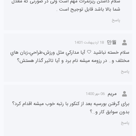
سلام داشتن ریزنمرات مهم است ولی در صورتی که معدل
شما بالا باشد قابل توجیح است .
پاسخ
만월
18 اردیبهشت 1401
سلام خسته نباشيد 🤍 آيا مداركي مثل ورزش،طراحي،زبان هاي
مختلف و.. در رزومه ميشه نام برد و آيا تاثير گذار هستش؟
پاسخ
مریم
06 مهر 1400
برای گرفتن بورسیه بعد از کنکور با رتبه خوب میشه اقدام کرد؟
بدون سوابق کار و..؟
پاسخ