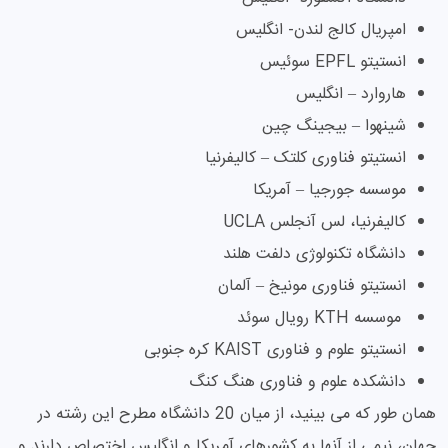
امپریال کالج لندن- انگلیس
انستیتو EPFL سوئیس
هاروارد – انگلیس
شینهوا – بیجینگ چین
انستیتو فناوری کلتک – کالیفرنیا
موسسه جورجیا – آمریکا
کالیفرنیا، لس آنجلس UCLA
دانشگاه تکنولوژی دلفت هلند
انستیتو فناوری مونیخ – آلمان
موسسه KTH رویال سوئد
انستیتو علوم و فناوری KAIST کره جنوبی
دانشکده علوم و فناوری هنگ کنگ
همان طور که می بینید، از میان 20 دانشگاه مطرح این رشته در
جهان، نیمی از آنها به کشورهای آمریکا و انگلیس اختصاص دارند و