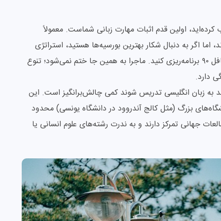
کرده‌اید، اولین قدم اثبات مهارت زبانی شماست. معمولاً
نمره آیلتس 6 یا تافل ۷۱ را می‌پذیرند، اما اگر به دنبال شکار بهترین بورسیه‌ها هستید، استراتژی
هوشمندانه‌تر این است که روی آیلتس ۶.۵ به بالا یا تافل ۹۰ برنامه‌ریزی کنید. ماجرا به همین جا ختم نمی‌شود؛ تنوع
گی دارد.
 به زبان انگلیسی تدریس شوند کمی چالش‌برانگیز است. این
انشگاه‌های بزرگ (مثل کالج آندروود در دانشگاه یونسی) محدود
لعات جهانی تمرکز دارند و به ندرت رشته‌های علوم انسانی یا