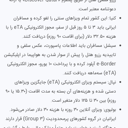
رزرو قطعی هتل از طریق پلتفرم «Discover Qatar» یا ارائه
دعوتنامه معتبر است.
کنیا: این کشور تمام ویزاهای سنتی را لغو کرده و مسافران
ایرانی باید ۳ تا ۵ روز قبل از سفر، مجوز الکترونیکی eTA را با
هزینه ۳۲.۵۰ دلار (برای اقامت ۹۰ روزه) دریافت کنند.
سیشل: مسافران باید اطلاعات پاسپورت، عکس سلفی و
تاییدیه رزرو هتل را پیش از سوار شدن به هواپیما در اپلیکیشن
e-Border آپلود کرده و با پرداخت ۱۰ یورو، مجوز الکترونیکی
(eTA) سه‌ماهه دریافت کنند.
نپال: سیستم ویزای الکترونیکی (eTA) جایگزین ویزاهای
دستی شده و هزینه‌های آن بسته به مدت اقامت (۱۵.۳۰ یا ۹۰
روزه) بین ۳۰ تا ۱۲۵ دلار متغیر است.
بولیوی: ویزای آنلاین ۳۰ روزه با هزینه ۳۰ دلار صادر می‌شود.
ایرانیان در گروه کشورهای پرمحدودیت (Group ۳) قرار دارند