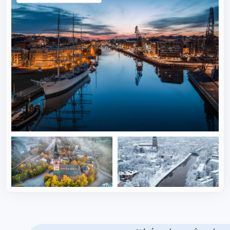
عمیق صنعتی و دریایی‌اش، شانس استخدام شما را به شدت
بالا می‌برد. همچنین «دانشگاه نوویا» روی پایداری
زیست‌محیطی تمرکز دارد، «دانشگاه دیاک» قطب اصلی
مددکاری اجتماعی و بهداشت برای جوامع حاشیه‌نشین است و
«دانشگاه هوماک» شما را برای مدیریت سازمان‌های مردم‌نهاد و
فعالیت‌های مدنی در فضای باز آماده می‌کند.
کیفیت زندگی در تورکو
تورکو به شکلی استادانه توانسته آرامش و انرژی یک شهر
ساحلیِ تاریخی را با زیرساخت‌های مدرنِ یک قطب دانشجویی
جهانی ترکیب کند. این شهر به طرز شگفت‌انگیزی آرام و امن
است و آمار جرم و جنایت در آن بسیار پایین است. هرچند
سیستم بهداشت و درمان دولتی در بالاترین سطح ممکن قرار
دارد، اما به یاد داشته باشید که برای دریافت ویزا و آغاز
تحصیل در فنلاند، اداره مهاجرت (Migri) از تمام دانشجویان