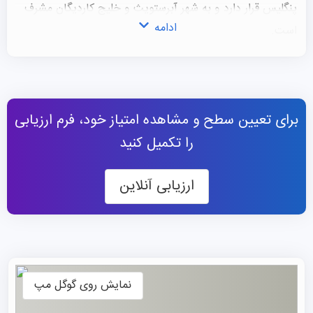
پنگلیس قرار دارد و به شهر آبرستویث و خلیج کاردیگان مشرف
ادامه
است.
پردیس پنگلیس محل قرارگیری بیشتر ۱۹ دپارتمان علمی و
خوابگاه‌های دانشجویی دانشگاه است. ساختمان اصلی این
موسسه که به نام «کالج قدیمی» شناخته می‌شود، در شهر قرار
برای تعیین سطح و مشاهده امتیاز خود، فرم ارزیابی
دارد و در حال بازسازی گسترده‌ای است تا به مرکزی مهم برای
را تکمیل کنید
آموزش، میراث، فرهنگ و کارآفرینی تبدیل شود.
محیط زیبایی بین کوه‌های کامبریایی و خلیج کاردیگان، دانشگاه
ارزیابی آنلاین
آبریستویث را احاطه کرده است و سواحل این شهر فرصت‌های
زیادی برای تفریح و استراحت فراهم می‌کنند. نزدیک‌ترین
فرودگاه‌ها نیز در منچستر و بیرمنگام واقع شده‌اند و قطاری
مستقیم از بیرمنگام به آبرستویث وجود دارد که تنها سه ساعت
طول می‌کشد. همچنین قطاری منظم از لندن یوستن به
نمایش روی گوگل مپ
آبرستویث وجود دارد که حدود پنج ساعت طول می‌کشد و