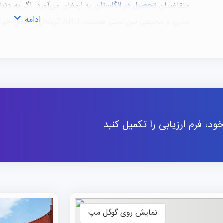
متقاضیان
تحصیل در انگلستان
به ارمغان می‌آورد. اگر به دنب
ادامه
مدرن و محیطی بین‌المللی هستید، ARU گزینه‌ای ایده‌آل خواهد بود.
رنکینگ دانشگاه آنگلیا راسکین
برتری در رعایت استانداردهای ملی سختگیرانه بریتانیا برای
د، فرم ارزیابی را تکمیل کنید
که میانگین آن در این بخش ۴۲ درصد است 
ARU همچنین در میان ده دانشگاه برتر بریتانیا در رشته‌ه
در جدول لیگ گاردین قرار دارد.
فارغ‌التحصیلان قرار دارد. علا
نمایش روی گوگل مپ