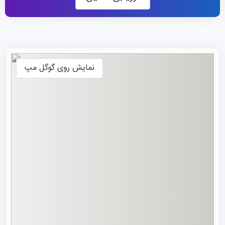
BFU با بیش از ۱۵۰ دانشگاه و مؤسسه تحقیقاتی در بیش از ۲۰
کشور همکاری علمی دارد و فرصت‌هایی گسترده برای تبادل
علمی برای متقاضیان بین‌المللی
تحصیل در چین
فراهم کرده
است. محیط آموزشی در این مرکز، تلفیقی از دانش تخصصی و
نمایش روی گوگل مپ
تقویت مهارت‌های فردی با تأکید بر خلاقیت، پژوهش‌محوری و
نگرش علمی دقیق است.
رنکینگ دانشگاه جنگلداری پکن
این موسسه در رتبه‌بندی موضوعی QS در بازه‌ی ۱۵۰-۱۰۱ قرار
گرفته است که نشان‌دهنده‌ی جایگاه قابل توجه آن در برخی
رشته‌های خاص است. این مرکز در رتبه‌بندی کلی QS رتبه 731-
740 و Times Higher Education (THE) حضور ندارد و
آخرین بار در سال ۲۰۲۲ در فهرست THE قرار داشته است.
همچنین، در رتبه‌بندی جهانی USNews جایگاه ۷۳۰ را کسب