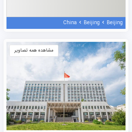
کرده که جایگاه متوسطی در میان دانشگاه‌های بین‌المللی به‌شمار
می‌آید. اگرچه رتبه‌بندی‌های جهانی ممکن است متفاوت باشند،
China
Beijing
Beijing
اما BJFU در سطح ملی و بین‌المللی به دلیل نقش برجسته‌اش
در علوم محیط‌زیست و تحقیقات مرتبط با جنگلداری شناخته
شده است.
مشاهده همه تصاویر
رشته های دانشگاه BJFU
دانشگاه در حال حاضر ۵۷ رشته در مقطع کارشناسی ارائه
می‌دهد و دارای ۱۵ دانشکده کارشناسی، ۱۱۶ رشته ارشد و ۳۹
رشته دکتری است. BFU با تکیه بر پایه‌های علمی قوی در حوزه
زیست‌شناسی و بوم‌شناسی، به‌عنوان یک دانشگاه کلیدی ملی
شناخته می‌شود که در کنار تمرکز بر توسعه متوازن و هماهنگ در
رشته‌هایی چون کشاورزی، علوم پایه، مهندسی، مدیریت،
اقتصاد، حقوق، فلسفه، آموزش و هنر، مخصوصا به رشته‌های