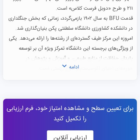
۲۱۱ و طرح «دوبل فرست کلاس» است.
قدمت BFU به سال ۱۹۰۲ بازمی‌گردد، زمانی که بخش جنگلداری
در دانشکده کشاورزی دانشگاه سلطنتی پکن بنیان‌گذاری شد.
امروزه این مرکز طیف گسترده‌ای از رشته‌ها را ارائه می‌دهد. یکی
از ویژگی‌های برجسته این دانشگاه تمرکز ویژه آن بر توسعه
پایدار، حفاظت از منابع طبیعی، و آموزش و پژوهش در
ادامه
حوزه‌های احیای اکوسیستم و تنوع زیستی است.
این موسسه در سال ۲۰۱۱ به همراه ۱۱ دانشگاه صنعتی دیگر،
اتحاد دانشگاه‌های علمی-فناوری پکن را تشکیل داد تا نقش
فعالتری در توسعه فناوری‌های نوین ایفا کند. در حال حاضر این
برای تعیین سطح و مشاهده امتیاز خود، فرم ارزیابی
مرکز دارای ۴۹۵ استاد و دانشیار است که از این میان، ۱۲۷ نفر
را تکمیل کنید
استاد راهنمای مقطع دکتری هستند و ۵ نفر از اعضای هیئت
علمی، آکادمیسین‌های برجسته آکادمی مهندسی چین (CAE)
ارزیابی آنلاین
می‌باشند.