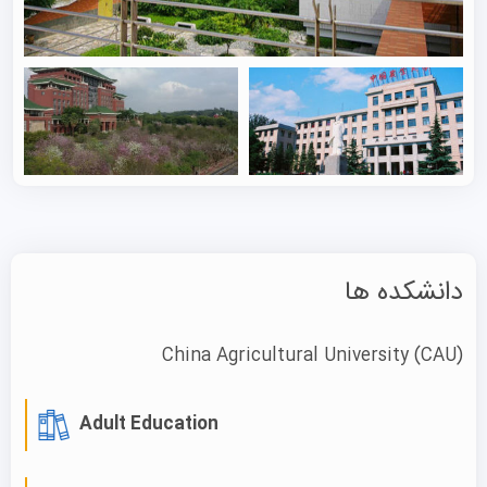
چین دانشگاه در دسترس است. نرخ پذیرش برای متقاضیان
بین‌المللی ۲۰ درصد است.
چک لیست پذیرش برای دانشجویان بین‌المللی
شرایط متقاضیان:
توانایی زبان انگلیسی: تسلط کافی به زبان انگلیسی.
دوره کارشناسی‌ارشد: متقاضیان باید دارای مدرک
کارشناسی (یا معادل آن) باشند.
دوره دکتری: متقاضیان باید حداقل دارای مدرک
دانشکده ها
کارشناسی‌ارشد باشند.
مدارک درخواست:
China Agricultural University
(CAU)
فرم درخواست
مدارک تحصیلی و ریزنمرات: کپی اسکن‌شده از مدارک
Adult Education
تحصیلی و ریزنمرات (مدارک باید به زبان چینی یا انگلیسی
باشند؛ در صورتی که به زبان دیگری هستند، ترجمه‌های