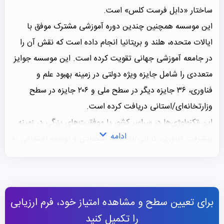
ساختار «دابل فرست کلس» است.
این موسسه همچنین چندین دوره آموزشی مشترک موفق با
ایالات متحده، هلند و بریتانیا انجام داده است که نقش آن را
در جامعه آموزشی جهانی تقویت کرده است. این موسسه جوایز
متعددی را شامل جایزه ویژه دولتی در زمینه بهبود علم و
فناوری، ۳۶ جایزه دیگر در سطح ملی و ۲۰۶ جایزه در سطح
وزارتخانه‌ای/استانی دریافت کرده است.
این تکنولوژی‌ها در سراسر کشور با موفقیت‌های بزرگی در زمینه
ادامه
پیشرفت فناوری، کارایی/بازگشت اقتصادی و توسعه اجتماعی به
کار گرفته شده‌اند. توسعه فن‌آوری کشاورزی و انتقال فن‌آوری
همچنان از تمرکزهای مهم تلاش‌های تحقیقاتی این موسسه
است و تا به امروز توافق‌نامه همکاری جامع با هشت استان/
برای تعیین سطح و مشاهده امتیاز خود، فرم ارزیابی
شهرداری/منطقه خودمختار امضاء کرده است که قطعا می‌تواند
را تکمیل کنید
نکته جذابی برای متقاضیان
تحصیل در چین
باشد.