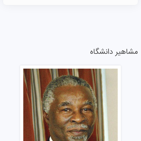
در فرآیند پذیرش، سوابق کاری و پژوهشی نیز مورد بررسی
قرار می‌گیرند.
فرآیند
پذیرش تحصیلی
برای دانشجویان بین‌المللی مشابه
است، اما آن‌ها باید مدارک اضافی مانند نمره آزمون مهارت زبان
انگلیسی و یک نسخه از گذرنامه خود را ارائه دهند. همچنین
مشاهیر دانشگاه
توصیه می‌شود که دانشجویان بین‌المللی در اسرع وقت اقدام
کنند تا زمان کافی برای اخذ ویزا و برنامه‌ریزی سفر داشته
باشند. این موسسه به متقاضیان تحصیل در انگلیس نیز
پذیرش‌های خوبی می‌دهد تا آن‌ها را به تحصیل در اسکاتلند
تشویق کند.
شهریه دانشگاه کالدونیان گلاسکو
شهریه یکی از عوامل مهم در انتخاب دانشگاه برای دانشجویان
است. در این موسسه، شهریه بر اساس دوره و مقطع تحصیلی