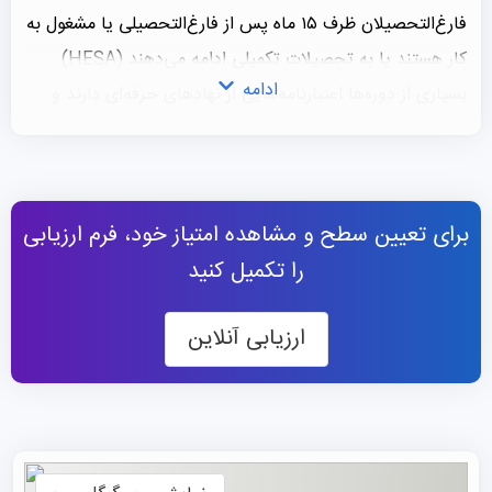
فارغ‌التحصیلان ظرف ۱۵ ماه پس از فارغ‌التحصیلی یا مشغول به
کار هستند یا به تحصیلات تکمیلی ادامه می‌دهند (HESA).
ادامه
بسیاری از دوره‌ها اعتبارنامه‌هایی از نهادهای حرفه‌ای دارند و
دوره‌های کارآموزی را برای متقاضیان
تحصیل در انگلستان
ارائه
می‌دهند. همچنین، این موسسه، علاوه بر ارائه آموزش‌های
باکیفیت، نقش مهمی در تربیت متخصصان حوزه بهداشت و
برای تعیین سطح و مشاهده امتیاز خود، فرم ارزیابی
درمان در اسکاتلند ایفا می‌کند. این دانشگاه یکی از اصلی‌ترین
را تکمیل کنید
مراکز تربیت فارغ‌التحصیلان مورد نیاز سازمان خدمات بهداشت
ملی اسکاتلند (NHS) است.
ارزیابی آنلاین
رنکینگ دانشگاه کالدونیان گلاسکو
این موسسه حضور ملی قدرتمندی دارد و در راهنمای دانشگاهی
تایمز ۲۰۲۵ در رتبه ۴۴ و در راهنمای دانشگاهی گاردین ۲۰۲۵ در
رتبه ۴۶ قرار گرفته است. با این حال، رتبه جهانی این دانشگاه