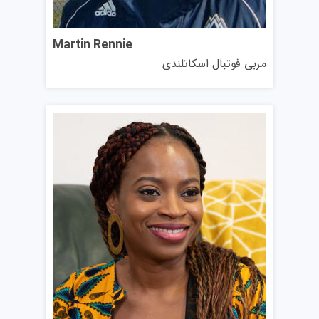
کنند.
مقدار بورسیه: تخفیف شهریه تا ۳.۰۰۰ پوند.
Martin Rennie
فرصت اضافی: دانشجویانی که دارای سوابق تحصیلی قوی یا
مربی فوتبال اسکاتلندی
نمرات بالایی در آزمون‌های زبان انگلیسی مورد تأیید GCU
باشند، ممکن است واجد شرایط دریافت ۱.۰۰۰ پوند اضافی
باشند که مجموع تخفیف شهریه را به ۴.۰۰۰ پوند می‌رساند.
فرآیند درخواست: نیازی به ارسال درخواست جداگانه نیست؛
بررسی شرایط هنگام فرآیند پذیرش انجام می‌شود.
۲. تخفیف وفاداری دانشجویی
شرایط واجدین: دانشجویانی که برای دوره‌های کارشناسی یا
کارشناسی ارشد در سال تحصیلی بعد به GCU بازمی‌گردند.
مقدار بورسیه: ۳۰٪ تخفیف در شهریه.
۳. بورسیه سفیر کارشناسی ارشد
شرایط واجدین: متقاضیانی که با مأموریت دانشگاه برای «نفع