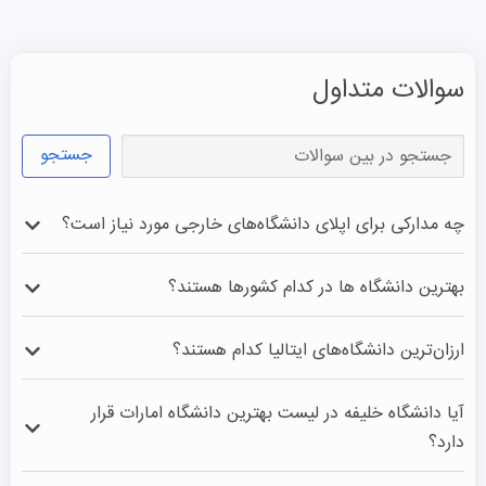
سوالات متداول
جستجو
چه مدارکی برای اپلای دانشگاه‌های خارجی مورد نیاز است؟
مدارک مربوط به هر دانشگاه متفاوت است ولی در حالت کلی 
بهترین دانشگاه ها در کدام کشورها هستند؟
داشتن مدرک معتبر دانشگاهی و یا دیپلم و پیش دانشگاهی، 
مدرک زبان، ارائه رزومه، انگیزه نامه و توصیه نامه از اصلی ترین 
آمریکا، بریتانیا، استرالیا، ایتالیا، آلمان، کانادا و هلند در حال 
ارزان‌ترین دانشگاه‌های ایتالیا کدام هستند؟
مدارک برای اخذ پذیرش تحصیلی می‌باشند.
حاضر دانشگاه های بسیار معروفی دارند که در سطح جهانی در 
رتبه های برتر قرار دارند.
آیا دانشگاه خلیفه در لیست بهترین دانشگاه امارات قرار
دارد؟
•	دانشگاه سافوسکاری ونیز با میانگین شهریه سالانه 2100 
بله. دانشگاه خلیفه به عنوان بهترین دانشگاه امارات با سیستم 