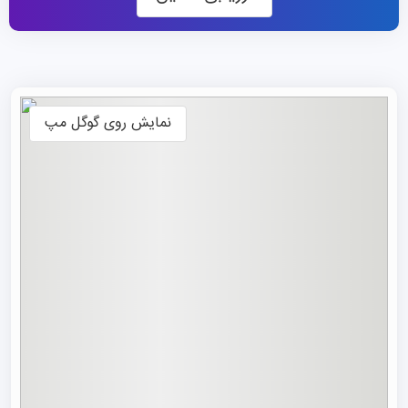
(Xiashadong) و چینگ‌شان‌لیک (Qingshan Lake) است که
در مجموع بیش از ۲۵۰۰ هکتار مساحت را در بر گرفته‌اند. HDU
با داشتن همکاری‌های گسترده با بیش از ۹۰ دانشگاه و مؤسسه
علمی‌پژوهشی جهان در کشورهایی از جمله آمریکا، کانادا،
نمایش روی گوگل مپ
روسیه، فرانسه، آلمان، ژاپن و بسیاری دیگر، بستری مناسب
برای متقاضیان بین‌المللی
تحصیل در چین
فراهم کرده است.
جذب دانشجویان خارجی یکی از افتخارات و الویت‌های این
دانشگاه به شمار می‌رود. تحصیل در HDU فقط محدود به
آموزش نیست؛ زندگی در شهر هانگژو فرصتی بی‌نظیر برای
آشنایی با تاریخ، فرهنگ و سنت‌های چین نیز فراهم می‌کند.
تنوع فرهنگی موجود و تعامل با دانشجویان از سراسر جهان،
تجربه‌ای فراموش‌نشدنی را برای دانشجویان رقم می‌زند.
رنکینگ دانشگاه HDU