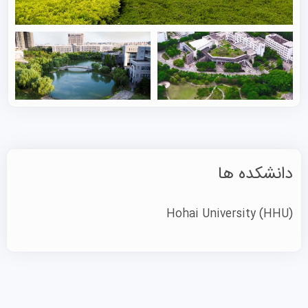
نام این دانشگاه از کلمه «هوهای» (河海) گرفته شده است که
در زبان چینی به معنی «رودخانه و دریا» است. این دانشگاه
جامع به دلیل تخصص در هیدرولوژی، منابع آب، مهندسی
هیدرولیک، مهندسی سواحل و مهندسی دریایی شهرت دارد و
تاکنون استعدادهای بسیاری را در زمینه توسعه منابع آبی چین
پرورش داده است.
این دانشگاه دارای ۹ آزمایشگاه کلیدی ملی و استانی و ۵ مرکز
تحقیقاتی مهندسی ملی و استانی است. همچنین، ۳ رشته
دانشکده ها
کلیدی در سطح ملی، ۸ رشته کلیدی در سطح استانی و وزارتی،
۵ ایستگاه تحقیقاتی پسادکتری، ۳۳ دوره دکترا، ۷۳ دوره
Hohai University
(HHU)
کارشناسی ارشد، ۱۸ دوره کارشناسی ارشد مهندسی و MBA و
۴۶ دوره کارشناسی در این دانشگاه ارائه می‌شود. علاوه بر این،
این موسسه با بیش از ۱۰ دانشگاه معتبر خارجی برای اجرای
دوره‌های دکتری و بین‌المللی‌سازی آموزش تحصیلات تکمیلی