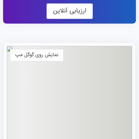
مجموع ۱۳۲ هکتار مساحت دارند؛ پردیس اصلی با ۴۵ هکتار
ارزیابی آنلاین
مساحت، در تپه چینگلیانگ نانجینگ واقع شده است، پردیس
دوم، در شهر چانگژو، در سال ۱۹۸۶ تأسیس شد و ۳۰ هکتار را در
منطقه توسعه فناوری پیشرفته این شهر اشغال کرده است و
پردیس سوم، که در منطقه جیانگنینگ نانجینگ واقع شده، در
سال ۲۰۰۱ افتتاح شد و ۵۷.۶ هکتار مساحت دارد. فضای سبز
نمایش روی گوگل مپ
گسترده و معماری زیبا، محیطی مناسب و آرام برای
تحصیل در
چین
و پژوهش فراهم کرده است.
این موسسه دارای بیش از ۳۰۰۰ عضو هیئت علمی است که
شامل ۷۹۶ استاد و دانشیار، ۱۶۷ سرپرست دکترا و چندین عضو
آکادمی‌های علمی برجسته چین می‌شود. این دانشگاه به
همکاری‌های بین‌المللی اهمیت ویژه‌ای می‌دهد و تاکنون با ۵۰
دانشگاه از بیش از ۲۰ کشور همکاری علمی برقرار کرده است.
همچنین، دانشکده بین‌المللی آن مسئول خدمات دانشجویان