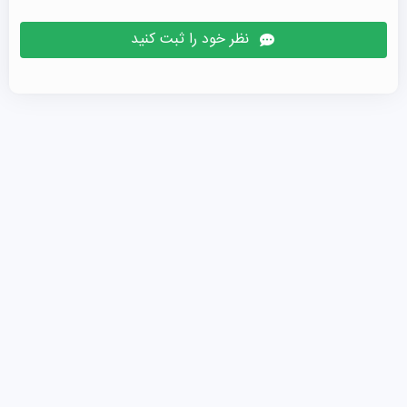
نظر خود را ثبت کنید
Nanjing University of Information Science and 
 • شهریه حدود ۲٬۵۰۰ دلار
