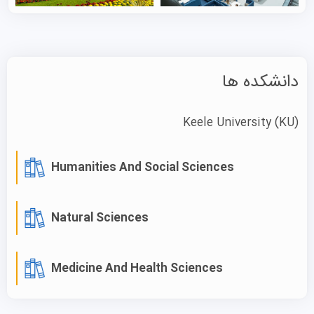
دانشجوی علمی نو، رزومه خود را بررسی نمایید.
رنکینگ دانشگاه کیل
این موسسه به طور مداوم در بین سه دانشگاه برتر از نظر
دانشکده ها
رضایت دانشجویان قرار دارد. در نظرسنجی ملی دانشجویان،
کیل به‌طور مداوم به عنوان یکی از ده دانشگاه برتر بریتانیا
Keele University
(KU)
برجسته می‌شود، در حالی که اتحادیه دانشجویی آن از نظر تنوع
فعالیت‌ها در بین پنج دانشگاه برتر بریتانیا رتبه‌بندی شده است.
Humanities And Social Sciences
روزنامه دیلی تلگراف پردیس این موسسه را به عنوان ششمین
پردیس زیبا در بریتانیا رتبه‌بندی کرده است.
Natural Sciences
سایر رتبه‌های این موسسه:
رتبه 57 در Times University Guide 2025
Medicine And Health Sciences
رتبه 72 در Guardian University Guide 2025
رتبه 801-850 در QS