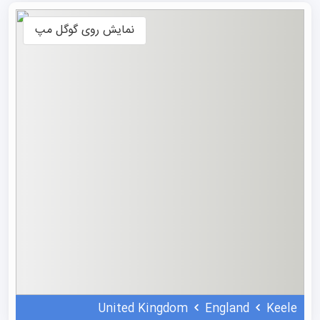
برنامه درسی دانشگاه ایجاب می‌کند که هر متقاضی
تحصیل در
نمایش روی گوگل مپ
انگلستان
دو رشته اصلی را تا سطح افتخاری تحصیل کند و
همچنین دروس فرعی بیشتری را بگذراند. متقاضیان مهاجرت
تحصیلی ملزم به مطالعه حداقل یک درس از هر یک از گروه‌های
موضوعی هنر، علوم و علوم اجتماعی هستند. این نیاز
میان‌رشته‌ای با سال پایه تقویت شد که نوآوری‌ای بود که به
موجب آن، در سال اول دوره‌های چهار ساله، همه دانشجویان
یک دوره عمومی مطالعات میان‌رشته‌ای را می‌گذراندند. این
ویژگی کلیدی برنامه درسی این موسسه باعث شد که مایکل
براون در سال ۱۹۶۶ اظهار کند که این مجموعه «بهترین شباهت
به کالج‌های هنرهای آزاد کوچک در ایالات متحده است.»
در سال ۱۹۷۳، دوره‌های سه‌ساله استاندارد معرفی شد و تعداد
دانشجویانی که دوره سال پایه را می‌گذراندند به تدریج کاهش
United Kingdom
England
Keele
یافت. با این حال، سال پایه هرگز به طور رسمی متوقف نشد و