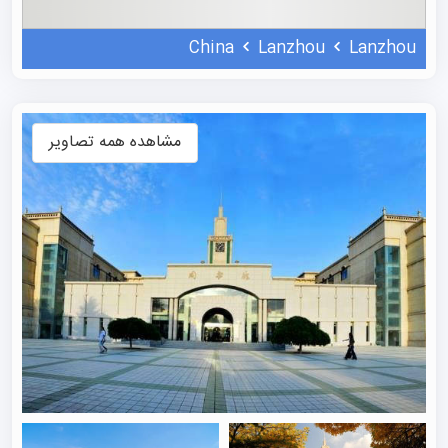
تأکید دارد. شعار دانشگاه «بهبود مداوم، ایجاد مسیر خود»
China
Lanzhou
Lanzhou
است و همواره بر تقویت کیفیت آموزش، جذب استعدادهای
برجسته و ساخت پردیس‌هایی هماهنگ برای کمک به توسعه
اقتصادی و اجتماعی غرب چین، پیشرفت آموزش عالی چین و
مشاهده همه تصاویر
احیای ملی تأکید می‌کند. این موسسه همچنین سه مؤسسه
کنفوسیوس را به‌طور مشترک در ازبکستان، قزاقستان و گرجستان
تأسیس کرده است.
رنکینگ دانشگاه لانژو
این موسسه در رده 721-730 در رتبه‌بندی جهانی دانشگاه‌های
QS و رتبه ۴۸۵ در رتبه‌بندی بهترین دانشگاه‌های جهانی US
News & World Report قرار دارد. طبق رتبه‌بندی جهانی
CWUR برای سال ۲۰۲۴، این دانشگاه در رتبه ۳۲۶ جهانی از
میان ۲۰.۹۶۶ مؤسسه آموزشی قرار دارد و در سطح ملی در رتبه