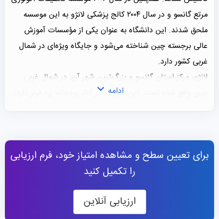
مرتع گانسو و در سال ۲۰۰۴ کالج پزشکی لانژو به این موسسه
ملحق شدند. این دانشگاه به عنوان یکی از مؤسسات آموزش
عالی برجسته چین شناخته می‌شود و جایگاه ویژه‌ای در شمال
غربی کشور دارد.
لانژو، مرکز استان گانسو و بزرگ‌ترین شهر آن، در شمال غربی
ادامه
چین واقع شده است. این شهر که در کنار رودخانه زرد قرار دارد،
به عنوان یک مرکز حمل‌ونقل کلیدی در منطقه شناخته می‌شود
که به‌واسطه راه‌آهن به نیمه شرقی چین متصل است. همچنین،
لانژو در طول تاریخ به‌عنوان یک نقطه اصلی در جاده ابریشم
برای تعیین سطح و مشاهده امتیاز خود، فرم ارزیابی
شمالی شناخته می‌شده و به‌زودی قرار است به یکی از مراکز
را تکمیل کنید
اصلی پل زمینی جدید اوراسیا تبدیل شود. این شهر همچنین به
عنوان مرکز صنایع سنگین در چین شناخته می‌شود.
ارزیابی آنلاین
طبق آمار شاخص استناد علمی (SCI) و شاخص تحقیقات علمی
(ISR)، این موسسه یکی از ده دانشگاه برتر چین در مشارکت در