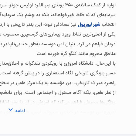
اولیه از کمک سالانه‌ی ۳۵۰ پوندی سِر آلفرد ل
سرمایه‌ای که نه فقط خیرخواهانه، بلکه به چشم یک سرمایه‌گ
انتخاب
شهر لیورپول
نیز تصادفی نبود؛ این بندر تاریخی با ارتب
یکی از اصلی‌ترین نقاط ورود بیماری‌های گرمسیری محسوب می
درمان فراهم می‌کرد. بنیان این موسسه به‌طور جدایی‌ناپذیر با
مناطق محروم مانند کنگو گره خورده است.
با این‌حال، دانشگاه امروزی با رویکردی نقدگرانه و اخلاق‌مدار
مسیر بازنگری تاریخی نگاه استعماری را در پیش گرفته است. ا
راهبرد میراث تاریخی، این مؤسسه به یک مرکز علمی در سطح بی
از نظر علمی، بلکه آگاه، مسئول و اجتماعی است. برای دانشج
ویژگی‌ها محیطی فراهم می‌کند که آموزش در آن با عمق اخلا
ادامه
امروزه این موسسه در خیابان پمبروک پلیس، قلب منطقه‌ی علمی
دانشگاه‌های چنددانشکده‌ای، این مرکز از مجموعه‌ای فشرده 
و بر پژوهش‌های هدفمند متمرکز است. نشان رسمی آن، کشتی 