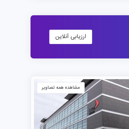
 سوی ناشناخته‌ها» که جوهره‌ی مأموریت
یس
در دانشگاهی با چنین پیشینه و اعتبار
 خود را با اطمینان و راهنمایی متخصصان
ارزیابی آنلاین
LSTM جزو دانشگاه‌های جامع بزرگ که در رنکینگ‌های اصلی مثل QS یا Times Higher Education
شی‌ست. با این حال مجموعه‌ای از
 درخور توجهی ارزیابی کرده‌اند.
در رتبه‌بندی جهانی CWUR ۲۰۲۵، این دانشکده در رتبه‌ی ۱۱۴۴ از میان بیش از ۲۱ هزار مؤسسه قرار گرفته
مشاهده همه تصاویر
و در ۵.۴ درصد برتر جهان جای دارد. بر اساس رنکینگ شانگهای (ARWU)، جایگاه جهانی مؤسسه در
بازه‌ی ۷۰۱ تا ۸۰۰ ثبت شده است. علاوه بر این، نهاد ناظر آموزش عالی بریتانیا، LSTM را در فهرست ۲۱
 سطح جهانی قرار داده است. در رتبه‌بندی