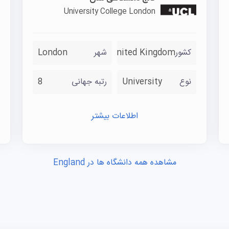
فرآیند درخواست:
University College London
مراحل پذیرش از 
مدارک را بارگذاری کند و وضعیت بررسی پرونده را در این سام
کشور
United Kingdom
شهر
London
مدارک لازم:
مدارک هویتی رسمی مانند گذرنامه
نوع
University
رتبه جهانی
8
مدارک و ریزنمرات تحصیلی کامل
مدرک زبان انگلیسی (IELTS) با نمره‌ی کلی ۶.۵ و حداقل ۵.۵ در هر بخش
اطلاعات بیشتر
انگیزه نامه
دو معرفی‌نامه
داشتن رزومه‌ی علمی قوی و سابقه‌ی پژوهشی در حوزه‌ی سلا
مشاهده همه دانشگاه ها در England
می‌دهد. برای اطمینان از آمادگی کامل درخواست و انتخاب رش
کارشناسان مؤسسه‌ی علمی نو کمک می‌کند مسیر تحصیل در ان
موفقیت طی کنید.