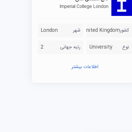
Imperial College London
طریق پرتال اختصاصی MyLSTM انجام می‌شود؛ داوطلب باید حساب کاربری بسازد،
انه پیگیری نماید.
کشور
United Kingdom
شهر
London
نوع
University
رتبه جهانی
2
اطلاعات بیشتر
مت بین‌المللی، شانس پذیرش را افزایش
ته‌ی مناسب، استفاده از راهنمایی
گلیس را بدون خطا و با بیشترین احتمال