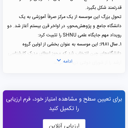
قدرتمند شکل بگیرد.
تحول بزرگ این موسسه از یک مرکز صرفاً آموزشی به یک
دانشگاه جامع و پژوهش‌محور، در اواخر قرن بیستم آغاز شد. دو
رویداد مهم جایگاه علمی SHNU را تثبیت کرد:
۱. سال ۱۹۸۱:
این موسسه به عنوان بخشی از اولین گروه
دانشگاه‌های چین انتخاب شد که مجوز اعطای مدرک کارشناسی
ادامه
ارشد را از شورای دولتی دریافت کردند.
۲. سال ۱۹۸۶:
مجوز پذیرش و تربیت دانشجویان در مقطع دکترا
صادر شد که نشان‌دهنده به رسمیت شناخته شدن توانایی‌های
پژوهشی آن توسط دولت مرکزی بود.
برای تعیین سطح و مشاهده امتیاز خود، فرم ارزیابی
آنچه امروز به عنوان دانشگاه SHNU می‌شناسیم، حاصل
را تکمیل کنید
مجموعه‌ای از ادغام‌های هوشمندانه در دهه ۱۹۹۰ و اوایل ۲۰۰۰
است. این موسسه برای گسترش دامنه فعالیت‌های خود،
ارزیابی آنلاین
موسسات مختلفی را جذب کرد: