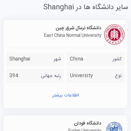
تحصیلی این موسسه طیف وسیعی از ۱۱ حوزه اصلی شامل
سایر دانشگاه ها در Shanghai
فلسفه، اقتصاد، حقوق، آموزش (تربیت معلم)، ادبیات، تاریخ،
علوم پایه، مهندسی، مدیریت، کشاورزی و هنر را پوشش
دانشگاه نرمال شرق چین
می‌دهند.
East China Normal University
اگرچه SHNU در مجموع ۸۷ برنامه کارشناسی، بیش از ۱۸۰
برنامه کارشناسی ارشد و بیش از ۴۰ برنامه دکترا ارائه می‌دهد،
اما برای متقاضیان تحصیل در چین، مجموعه‌ای منتخب از
کشور
China
شهر
Shanghai
دوره‌ها به زبان انگلیسی طراحی شده است تا نیازهای بازار
نوع
University
رتبه جهانی
394
جهانی را برآورده کند.
در میان انبوه رشته‌ها، برخی برنامه‌های SHNU شهرتی جهانی
و اعتباری ویژه دارند. برنامه «آموزش زبان چینی به
اطلاعات بیشتر
غیرچینی‌زبانان» (TCSOL) که توسط کالج بین‌المللی مطالعات
چینی ارائه می‌شود، مشهورترین دوره برای متقاضیان تحصیل در
چین است؛ دوره‌های پیش‌دانشگاهی (Pre-college) این کالج
دانشگاه فودان
Fudan University