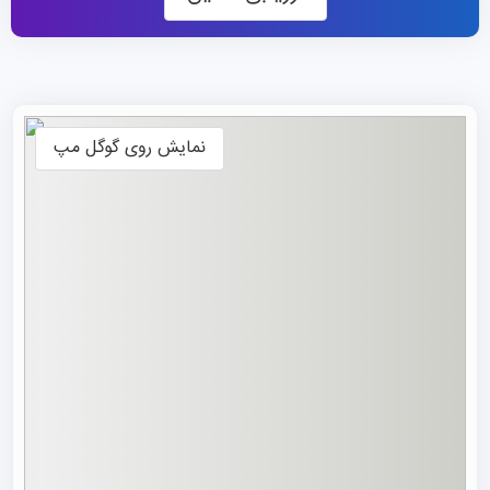
ادغام با کالج فنی (۱۹۹۴):
اضافه شدن رشته‌های مهندسی و
فنی به ساختار علوم انسانی سنتی.
ادغام‌های بعدی (۱۹۹۷-۲۰۰۳):
جذب موسساتی مانند مدرسه
هنر شینگ‌ژی (Xingzhi)، موسسه گردشگری شانگهای و
نمایش روی گوگل مپ
بخش‌های بهداشتی.
این تغییرات باعث شد تا رشته‌های متنوعی مانند مدیریت
گردشگری، هنر، علوم بهداشتی و مهندسی به بدنه دانشگاه
اضافه شده و آن را به یک دانشگاه واقعاً «جامع» تبدیل کند.
دانشگاه SHNU در یکی از پرجمعیت‌ترین و مدرن‌ترین
کلان‌شهرهای جهان واقع شده و فضایی بالغ بر ۱.۵۳ میلیون متر
مربع را در بر می‌گیرد. فعالیت‌های این موسسه در دو پردیس
اصلی تقسیم شده است:
پردیس شوهویی (Xuhui)
پردیس فنگ‌شیان (Fengxian)