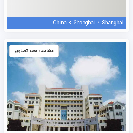
معماری و فضای این دو پردیس، بازتابی از روح شهر شانگهای
است: ترکیبی از میراث تاریخی و توسعه سریع مدرن. برای
China
Shanghai
Shanghai
بررسی شانس پذیرش خود و دریافت راهنمایی‌های تخصصی در
مورد این مرکز، همین حالا جهت رزرو وقت
مشاوره پذیرش
تحصیلی
علمی نو اقدام کنید تا آینده تحصیلی خود را با اطمینان
مشاهده همه تصاویر
بسازید.
رنکینگ دانشگاه نرمال شانگهای
در بررسی‌های بین‌المللی، رتبه دانشگاه SHNU بسته به نوع
رتبه‌بندی متفاوت است و نقاط قوت خاص خود را نشان
می‌دهد. در سیستم جهانی QS برای سال ۲۰۲۵/۲۰۲۶، این
موسسه در بازه +۱۴۰۱ قرار گرفته است، اما وقتی نگاهی دقیق‌تر
به عملکرد منطقه‌ای آن می‌اندازیم، جایگاهش بسیار برجسته‌تر
می‌شود؛ به طوری که در رتبه‌بندی دانشگاه‌های آسیایی QS