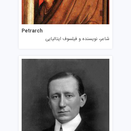
اگر دانشجوی این مرکز هستید، دانشگاه به شما کمک می‌کند تا
خوابگاه موردنظرتان را پیدا کنید. کتابخانه این موسسه، با
مجموعه‌های مهمی از کتاب‌های قدیمی و مدرن، کتابخانه مرکزی
Petrarch
دانشگاه است که خدمات کتابخانه‌ای عمومی و تحقیقات
شاعر، نویسنده و فیلسوف ایتالیایی
تاریخی و علمی را ارائه می‌دهد. این مرکز دو کتابخانه دیجیتال
قدرتمند دارد.
AlmaDL، کتابخانه‌ای است که شامل انواع مختلفی از منابع
دیجیتالی مانند کتاب، مقاله و داده‌های پژوهشی است. موسسه
علمی نو استفاده از این منابع را برای حمایت از فعالیت‌های
آموزشی و پژوهشی دانشجویان و اساتید بسیار مفید می‌داند. از
سوی دیگر، AlmaRE کتابخانه‌ای تخصصی‌تر است که منابع
الکترونیکی کتابشناختی و مستندات پژوهشی را برای حمایت از
فعالیت‌های تحقیقاتی دانشگاه فراهم می‌کند.
هرساله دوره‌ها، مسابقات، رویدادها و ابتکاراتی مرتبط با ورزش،