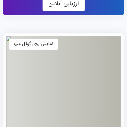
ارزیابی آنلاین
تبدیل شده است که علم و فناوری الکترونیک را به‌عنوان هسته
اصلی خود قرار داده و در حوزه‌های مهندسی، علوم انسانی،
پزشکی و مدیریت نیز فعالیت دارد. در دنیای امروز، با توجه به
رشد سریع فناوری‌های الکترونیک، دانشگاه UESTC به
پیشرفت‌های عظیمی دست یافته و در مسیر نوآوری‌های علمی و
نمایش روی گوگل مپ
پژوهشی قرار دارد.
این موسسه با شعار «جستجوی واقعیت و حقیقت، بلندپروازی
و اصالت» در جستجوی برتری و تعالی است. UESTC همچنین
به‌طور فعال در عرصه بین‌المللی حضور دارد و ارتباطات
گسترده‌ای با بیش از ۲۰۰ دانشگاه و مؤسسات تحقیقاتی در ۷۰
کشور برقرار کرده است. این دانشگاه همچنین از طریق دوره‌های
مشترک کارشناسی ارشد و دکتری با دانشگاه‌های معتبر جهانی
همچون دانشگاه گلاسگو و دانشگاه مک‌گیل، متقاضیان
تحصیل
در چین
را پرورش می‌دهد.