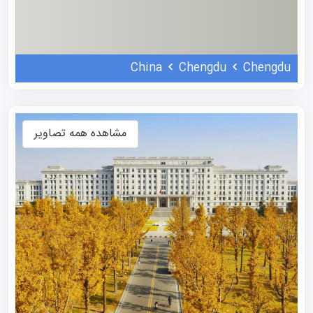
رنکینگ دانشگاه علوم و فناوری الکترونیک چین
در رتبه‌بندی‌های سال جاری، UESTC در رتبه 488 جهانی در
China
Chengdu
Chengdu
رتبه‌بندی QS قرار دارد، در حالی که در رتبه‌بندی دانشگاه‌های
جهانی تایمز (THE) در بازه ۳۰۱-۳۵۰ قرار گرفته است. علاوه بر
این، در رتبه‌بندی بهترین دانشگاه‌های جهانی US News برای
مشاهده همه تصاویر
سال ۲۰۲۵، این موسسه رتبه ۱۵۳ را کسب کرده است.
طبق آخرین رتبه‌بندی جهانی بر اساس شاخص‌های علمی
اساسی (ESI)، ۹ رشته از دانشگاه UESTC در بین ۱٪ برتر قرار
دارند، که شامل رشته‌های مهندسی، علوم کامپیوتر، علوم مواد،
فیزیک، شیمی، ریاضیات، علوم اعصاب و رفتار، زیست‌شناسی و
بیوشیمی و پزشکی بالینی می‌شود که دو رشته اول در بین ۱
درصد برتر قرار دارند.
رشته های دانشگاه علوم و فناوری الکترونیک چین