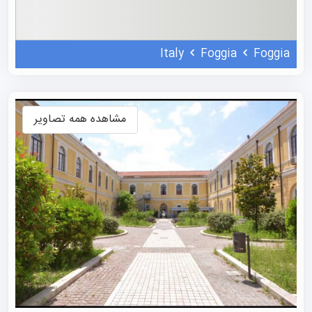
دانشگاه ثبت کرده و آن را در میان دانشگاه‌های دولتی متوسط،
رتبه اول منطقه آپولیا معرفی کرده است. این گزارش به ویژه
Italy
Foggia
Foggia
عملکرد عالی دانشگاه در «بین‌المللی‌سازی» (۸۷/۱۰۰) و «خدمات
ارتباطی و دیجیتال» (۹۳/۱۰۰) را برجسته کرده است. همچنین،
دانشگاه فوجیا در Censis بر اساس رشته، در جنوب ایتالیا رتبه
مشاهده همه تصاویر
یک را برای اقتصاد، حقوق، پزشکی/بهداشت و کشاورزی/
جنگلداری دارد و در سطح ملی نیز مقام اول آموزش و تربیت
معلم و مقام چهارم دندان‌پزشکی و ارتودنسی را کسب کرده
است.
رشته های دانشگاه فوجیا
UNIFG پس از اصلاحات سیستم آموزش عالی ایتالیا ساختار
خود را به هشت دپارتمان تغییر داد که طیف وسیعی از مدارک
تحصیلی را ارائه می‌دهند. این تنوع شامل حدود ۲۲ دوره