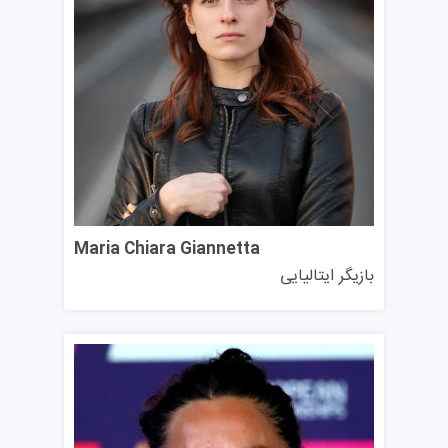
هستند. برای رشته‌های بدون محدودیت ظرفیت، پذیرش بر
اساس داشتن شرایط تحصیلی و مدارک لازم انجام می‌شود.
متقاضیان تحصیل در ایتالیا باید تاریخ‌های دقیق ثبت‌نام را از
طریق وب‌سایت دانشگاه و پورتال UNIVERSITALY بررسی
کنند. معمولاً ثبت‌نام از بهار (مارس یا آوریل) آغاز می‌شود و تا
۳۰ نوامبر ادامه دارد. ثبت‌نام زودتر توصیه می‌شود تا فرصت
کافی برای آماده‌سازی مدارک و دریافت ویزای تحصیلی فراهم
شود.
Maria Chiara Giannetta
بازیگر ایتالیایی
پس از تأیید مدارک در پورتال UNIVERSITALY، متقاضی
تحصیل در ایتالیا باید برای ویزای تحصیلی از سفارت یا
کنسولگری ایتالیا اقدام کند و سپس ثبت‌نام نهایی دانشگاه را
تکمیل نماید. مهلت ثبت‌نام معمولی ۳۰ نوامبر است؛ ثبت‌نام با
تأخیر تا پایان دسامبر ممکن بوده اما ۵۰ یورو جریمه دارد.
شرایط تحصیلی و مدارک مهم