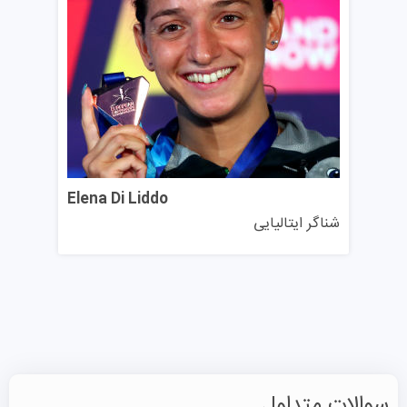
دیپلم معتبر دبیرستان یا مدرکی معادل که امکان ورود به
دانشگاه را در کشور صادرکننده فراهم کند. برای کارشناسی یا
کارشناسی ارشد یکپارچه، حداقل ۱۲ سال تحصیل کامل الزامی
است. برای کارشناسی ارشد ناپیوسته، مدرک کارشناسی مرتبط
ضروری است.
مدارک کلیدی:
گواهی ارزش‌گذاری (DoV) از سفارت ایتالیا یا
گواهی معادل‌یابی CIMEA، اصل مدرک و ریزنمرات به همراه
Elena Di Liddo
شناگر ایتالیایی
ترجمه رسمی ایتالیایی، گذرنامه معتبر و عکس جدید.
مدرک زبان:
برای دوره‌های ایتالیایی، سطح B۲ با مدرک معتبر
مثل CILS یا CELI مورد نیاز است. برای دوره انگلیسی زبان
زیست‌شناسی بالینی و تجربی، مدرک زبان انگلیسی سطح B۲
مانند آیلتس یا تافل مورد پذیرش است.
شهریه دانشگاه فوجیا
سوالات متداول