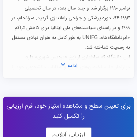
نوامبر ۱۹۹۰ برگزار شد و چند سال بعد، در سال تحصیلی
۱۹۹۳-۹۴، دوره پزشکی و جراحی راه‌اندازی گردید. سرانجام، در
۱۹۹۹ و در راستای سیاست‌های ملی ایتالیا برای کاهش تراکم
«ابردانشگاه‌ها»، UNIFG به طور کامل به عنوان نهادی مستقل
به رسمیت شناخته شد.
این دانشگاه که ساختاری از نوع «پردیس شهری» دارد،
ادامه
دپارتمان‌ها، ساختمان‌های اداری و امکانات دانشجویی خود را
در بافت شهر فوچیا و در نقاط کلیدی این شهر واقع در منطقه
آپولیا در جنوب شرق ایتالیا پراکنده کرده است. این ساختار
غیرمتمرکز سبب شده که زندگی دانشجویی محدود به یک
برای تعیین سطح و مشاهده امتیاز خود، فرم ارزیابی
محدوده خاص نباشد و در سراسر شهر جریان داشته باشد،
را تکمیل کنید
تجربه‌ای که برای علاقه‌مندان به
مهاجرت تحصیلی به ایتالیا
فرصتی خاص ایجاد می‌کند. UNIFG همچنین عنوان معتبر
ارزیابی آنلاین
«بهترین دانشگاه جنوب ایتالیا» را از روزنامه اقتصادی معتبر Il