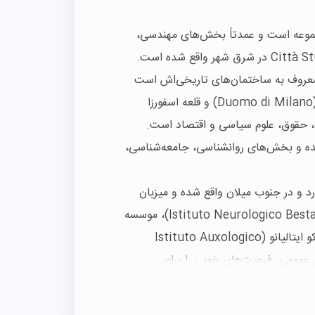
موعه است و عمدتاً بخش‌های مهندسی،
معروف به ساختمان‌های تاریخی‌اش است
که نزدیک به جاذبه‌های توریستی مانند کلیسای جامع میلان (Duomo di Milano) و قلعه اسفورزا
ه و بخش‌های روانشناسی، جامعه‌شناسی،
د و در جنوب میلان واقع شده و میزبان
چندین مرکز تحقیقاتی معتبر مانند مؤسسه نورولوژیکو بستا (Istituto Neurologico Besta)، موسسه
تومورشناسی (Istituto dei Tumori) و مؤسسه آکسیولوژیکو ایتالیانو (Istituto Auxologico
نقل عمومی، فرصت‌های خوبی را برای
 و یک باغ گیاه‌شناسی بسیار بزرگ از