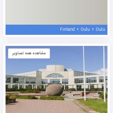
دارد که در آن لیسانس و فوق‌لیسانس را به صورت پیوسته در ۵
سال می‌گذرانید.
برخی از مشهورترین و محبوب‌ترین رشته‌های پرچمدار این
دانشگاه در سطح جهانی عبارتند از:
Finland
Oulu
Oulu
پروژه پرچمدار 6G (مخابرات):
اولو مقر جهانی تحقیقات
شبکه 6G است! با تحصیل در رشته مهندسی ارتباطات
بی‌سیم، شما در کنار غول‌هایی مثل نوکیا و مدیاتک، آینده
مشاهده همه تصاویر
اینترنت جهان را به معنای واقعی کلمه طراحی خواهید کرد.
علوم و مهندسی کامپیوتر:
این رشته بر هوش مصنوعی (AI)،
یادگیری ماشین و امنیت سایبری تمرکز دارد. جذاب‌ترین
ویژگی آن، دسترسی به آزمایشگاه مجهز "Super Fab
Lab" (طراحی شده توسط دانشگاه MIT) است که در آن
می‌توانید با پرینترهای سه‌بعدی و برش‌های لیزری،
سخت‌افزارهای تکنولوژیک خودتان را فیزیکی بسازید!