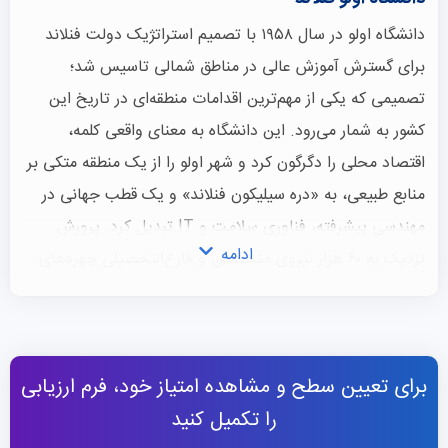
دانشگاه اولو در سال ۱۹۵۸ با تصمیم استراتژیک دولت فنلاند
برای گسترش آموزش عالی در مناطق شمالی تاسیس شد؛
تصمیمی که یکی از مهم‌ترین اقدامات منطقه‌ای در تاریخ این
کشور به شمار می‌رود. این دانشگاه به معنای واقعی کلمه،
اقتصاد محلی را دگرگون کرد و شهر اولو را از یک منطقه متکی بر
منابع طبیعی، به «دره سیلیکون فنلاند» و یک قطب جهانی در
مهندسی پیشرفته، فناوری سلامت و IT تبدیل کرد. پرورش
ادامه
نزدیک به ۶۰ هزار نیروی متخصص و فارغ‌التحصیلی چهره‌های
برجسته‌ای همچون مارتی آهتیساری (رئیس‌جمهور سابق فنلاند و
برنده جایزه صلح نوبل ۲۰۰۸) از افتخارات این موسسه است.
اگر رویای
تحصیل در فنلاند
را دارید، جالب است بدانید که
برای تعیین سطح و مشاهده امتیاز خود، فرم ارزیابی
فعالیت‌های این دانشگاه به دو پردیس اصلی آن محدود
را تکمیل کنید
نمی‌شود؛ اولو رصدخانه ژئوفیزیک سودانکولا (SGO) را در