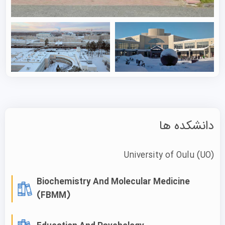
مهندسی الکترونیک و ارتباطات:
یک رشته بسیار معتبر و
عملی که در آن به جای صرفاً خواندن کتاب، ایده‌هایتان را
در آزمایشگاه‌های واقعی مثل پردیس هوشمند
(SmartCampus) و مراکز هوش چاپی آزمایش می‌کنید.
مهندسی نرم‌افزار و سیستم‌های اطلاعاتی:
این دوره فراتر از
کدنویسی است و روی "تجربه کاربری" (UX) تمرکز دارد تا
مطمئن شود تکنولوژی‌های جدید به راحتی توسط همه
انسان‌ها قابل استفاده هستند.
دانشکده ها
مدیریت بازرگانی بین‌المللی:
این دوره در مدرسه بازرگانی
اولو برگزار می‌شود که دارای اعتبارنامه فوق‌العاده کمیاب
University of Oulu
(UO)
AACSB است (یعنی در جمع ۵ درصد برتر جهان قرار
دارد). در این رشته نحوه مدیریت کسب‌وکارهای جهانی با
Biochemistry And Molecular Medicine
(FBMM)
تمرکز بر پایداری نوردیک و عملکردهای سبز را می‌آموزید و
فارغ‌التحصیلان آن به راحتی به عنوان مدیر یا مشاور