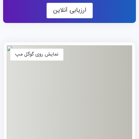
شمالی‌ترین نقطه لاپلند اداره می‌کند. این ایستگاه تحقیقاتی که
ارزیابی آنلاین
در سال ۱۹۱۳ تاسیس شده، یک پایگاه جهانی بی‌نظیر برای
مطالعه آب‌وهوای فضایی، پرتوهای کیهانی و زلزله است و
مقصدی ایده‌آل برای دانشمندان بین‌المللی محسوب می‌شود که
به دنبال تحقیقات سطح بالا در یک محیط آرام و نزدیک به
قطب هستند.
نمایش روی گوگل مپ
رشته های دانشگاه اولو فنلاند
این دانشگاه ساختار علمی خود را در ۸ دانشکده مجزا
سازماندهی کرده است. برای جذب استعدادهای درخشان و
تسهیل تحصیل در فنلاند برای دانشجویان بین‌المللی، این
دانشگاه بیش از ۲۵ دوره تحصیلی را به طور صددرصد به زبان
انگلیسی ارائه می‌دهد. اکثر این دوره‌ها در مقطع کارشناسی
ارشد (۲ ساله) هستند، اما مسیر بسیار محبوب «۳+۲» نیز وجود