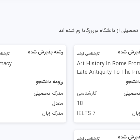
زبان انگلیسی تدریس می‌شوند، و لیست آن‌ها در وب‌سایت 
متقاضیان مهاجرت تحصیلی بسیاری را از سراسر جهان جذب م
حصیلی از دانشگاه تورورگاتا رم شده اند.
ارشد دوساله هستند 
ذیرش شده
رشته پذیرش شده
کارشناسی ارشد
کارشنا
macy
Art History In Rome Fro
Late Antiquity To The Pr
جنوب شرقی حومه رم واقع شده است، مقصد اصلی دانشجویان
دانشجو
رزومه دانشجو
شوند.
تحصیلی
کارشناسی
مدرک تحصیلی
آموزش پزشکی در این موسسه،
18
معدل
بان
IELTS 7
مدرک زبان
آزمون ورودی به زبان انگلیسی برای پذیرش تحصیلی متقاضیان 
بین‌المللی پذیرش پزشکی (IMAT) که موسسه علمی نو منابع مطالعاتی آن را معرفی می‌کند.
ذیرش شده
کارشناسی ارشد