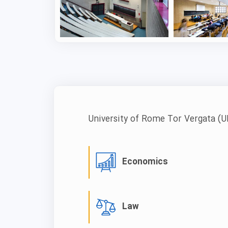
 تورورگاتا، دانشکده پزشکی و مرکز پژوهشی
تمامی دانشجویان ثبت‌نام‌شده در این مجموعه می‌توانند از سالن‌های غذاخوری موسسه («mense»)
خود استفاده کنند. منوها روزانه تغییر
می‌کنند و قیمت استاندارد یک وعده غذایی بین ۴ تا ۵ یورو است. کتابخانه بیومدیک – P. Fasella نیز
ه پزشکی و جراحی واقع شده است که نقطه مرجع برای
نی و جراحی است.
University of Rome Tor Vergata
(U
اطلاعات، منابع و خدمات لازم را برای
ی آموزشی دوره‌های پزشکی و جراحی ارائه
مرکز امکانات ورزشی شامل سالن بدنسازی،
Economics
اضیان تحصیل در ایتالیا را به حفظ
Law