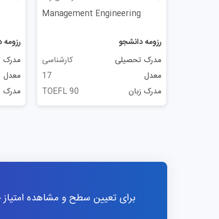
Management Engineering
رزومه دانشجو
رزومه 
مدرک تحصیلی
کارشناسی
مدرک 
معدل
17
معدل
مدرک زبان
TOEFL 90
مدرک ز
برای تعیین سطح و مشاهده امتیاز خو