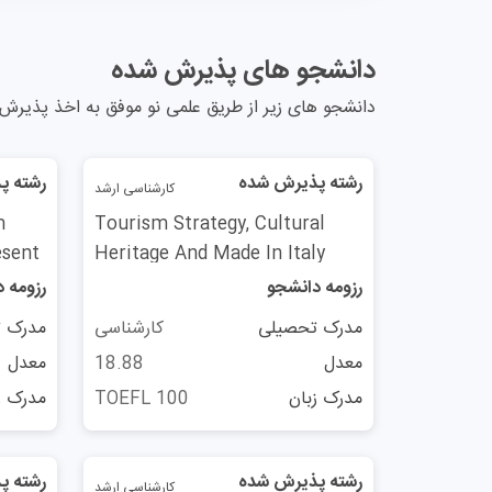
دانشجو های پذیرش شده
دانشجو های زیر از طریق علمی نو موفق به اخذ پذیرش ت
رشته پذیرش شده
رشته پ
کارشناسی ارشد
m
Tourism Strategy, Cultural
esent
Heritage And Made In Italy
رزومه دانشجو
رزومه 
مدرک تحصیلی
کارشناسی
مدرک 
معدل
18.88
معدل
مدرک زبان
TOEFL 100
مدرک ز
رشته پذیرش شده
رشته پ
کارشناسی ارشد