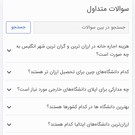
سوالات متداول
جستجو
هزینه اجاره خانه در ارزان‌ ترین و گران‌ ترین شهر انگلیس به
چه صورت است؟
در شهرهای ارزان‌ تری مانند شفیلد، نیوکاسل یا هال، اجاره 
کدام دانشگاه‌های چین برای تحصیل ارزان تر هستند؟
ماهانه خانه دانشجویی حدود ۴۰۰ تا ۷۰۰ پوند است. در لندن، 
این مبلغ معمولاً بین ۱۲۰۰ تا ۲۰۰۰ پوند می‌ باشد.

چه مدارکی برای اپلای دانشگاه‌های خارجی مورد نیاز است؟
مدارک مربوط به هر دانشگاه متفاوت است ولی در حالت کلی 
بهترین دانشگاه ها در کدام کشورها هستند؟
داشتن مدرک معتبر دانشگاهی و یا دیپلم و پیش دانشگاهی، 
مدرک زبان، ارائه رزومه، انگیزه نامه و توصیه نامه از اصلی ترین 
آمریکا، بریتانیا، استرالیا، ایتالیا، آلمان، کانادا و هلند در حال 
ارزان‌ترین دانشگاه‌های ایتالیا کدام هستند؟
مدارک برای اخذ پذیرش تحصیلی می‌باشند.
حاضر دانشگاه های بسیار معروفی دارند که در سطح جهانی در 