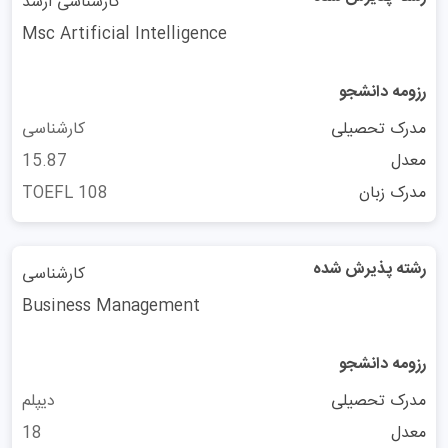
کارشناسی ارشد
شهریه دانشگاه استفاده کنند تا اطلاعات دقیق و به‌روز درباره
Msc Artificial Intelligence
شهریه‌های مرتبط با رشته مورد نظر خود را پیدا کنند.
سایت دانشگاه هر سال شهریه را به روز خواهد کرد و ممکن
رزومه دانشجو
است برای هر سال تحصیلی با توجه به تورم، همانطور که توسط
مدرک تحصیلی
کارشناسی
پارلمان مشخص شده، این هزینه افزایش یابد. وام‌های دولتی
معدل
15.87
برای دانشجویان واجد شرایط در دسترس است تا شهریه‌ها را
مدرک زبان
TOEFL 108
پوشش دهند و به هزینه‌های زندگی کمک کنند. می‌توانید با رزرو
وقت
مشاوره پذیرش تحصیلی
از میزان شانس خود برای گرفتن
رشته پذیرش شده
پذیرش و ویزای تحصیلی این دانشگاه با خبر شوید.
کارشناسی
سرویس پذیرش تحصیلی و ویزای تحصیلی معمولاً زمانی که
Business Management
حضور شما در این دانشگاه تایید شده باشد، وضعیت را بررسی
رزومه دانشجو
خواهد کرد. تصمیم درباره وضعیت شهریه شما مستقل از تصمیم
مدرک تحصیلی
آموزشی‌تان گرفته میشود. شهر این دانشگاه در بسیاری از
دیپلم
معدل
زمینه‌ها مانند قیمت‌های مصرفی، اجاره، خوراک و غیره از
18