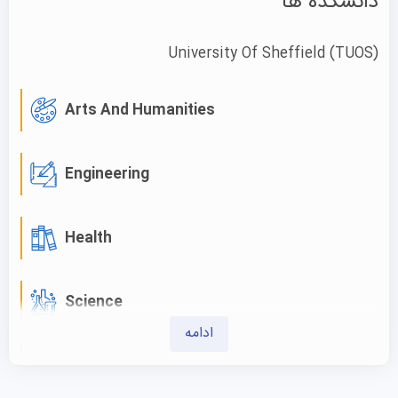
دانشکده ها
حداقل ۶.۵ در هر بخش. برای تافل نمره کلی ۹۵ با حداقل
نمره ۲۳ در بخش گفتاری، ۲۱ در شنیداری و ۲۲ در خواندن
University Of Sheffield
(TUOS)
و نوشتن
انگیزه نامه
Arts And Humanities
مقاله (برای بعضی رشته ها)
۲ توصیه‌نامه (برای بعضی رشته ها)
Engineering
نمونه کار
رزومه یا CV
Health
کپی پاسپورت
دانشگاه شفیلد تاریخ مشخصی برای اعلام نتایج پذیرش
Science
داوطلبان خود ندارد و داوطلبان می‌توانند انتظار داشته باشند که
تصمیم نهایی یا نامه پذیرش تحصیلی را از دانشگاه پس از چهار
ادامه
تا شش هفته از ارسال درخواست خود دریافت کنند. برخی از
Social Sciences
بخش‌ها فقط پس از مهلت ۱۵ ژانویه شروع به بررسی