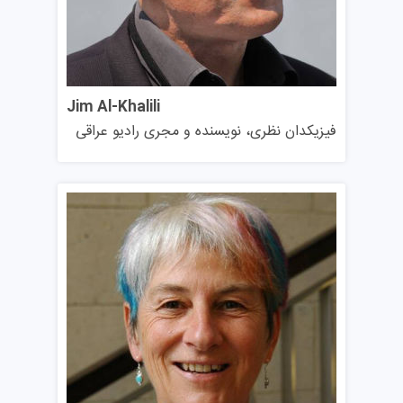
الزامات مقاطع ارشد و دکتری
مدرک لیسانس مرتبط
معدل ۵۰ تا ۷۰ درصد
Jim Al-Khalili
نمرات آزمون زبان انگلیسی: آیلتس ۶.۵ - تافل ۸۸ - دولینگو
فیزیکدان نظری، نویسنده و مجری رادیو عراقی
۱۱۰
یک بیانیه شخصی (برای دوره‌های غیر تحقیقاتی)
یک پیشنهاد تحقیق (فقط برای دوره‌های تحقیقاتی)
دو رزومه
یک کپی از گذرنامه
شهریه دانشگاه ساری
هزینه تحصیل در انگلیس و این مجموعه بسته به مقطع
تحصیلی و رشته انتخابی متفاوت خواهد بود. به طور کلی،
دوره‌های کارشناسی ارشد گران‌ترین دوره‌ها هستند و شهریه