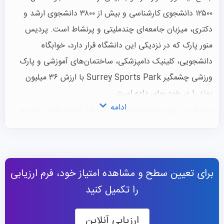
۱۲۵۰۰ دانشجوی کارشناسی و بیش از ۳۸۰۰ دانشجوی ارشد و
دکتری، میزبان جامعه‌ای چندملیتی و پرنشاط است. پردیس
منور پارک که در نزدیکی این دانشگاه قرار دارد، خوابگاه
دانشجویی، کلینیک دامپزشکی، ساختمان‌های آموزشی و پارک
ورزشی چشمگیر Surrey Sports Park با ارزش ۳۶ میلیون
پوند را در خود جای داده است.
ادامه
پذیرش در این مجموعه با نرخ حدود ۶۵ درصد رقابتی بوده و
نشان‌دهنده تمرکز این دانشگاه بر برتری تحصیلی است. محیط
پژوهش‌محور این دانشگاه، تفکر انتقادی و نوآوری را پرورش
می‌دهد و دانش‌آموختگان را با مهارت‌ها و دانش مورد نیاز
برای تعیین سطح و مشاهده امتیاز خود، فرم ارزیابی
کارفرمایان برتر مجهز می‌کند. قابل توجه است که ۹۴ درصد از
را تکمیل کنید
فارغ‌التحصیلان این دانشگاه ظرف شش ماه پس از
فارغ‌التحصیلی، مشاغل حرفه‌ای به دست می‌آورند و بسیاری از
ارزیابی آنلاین
آن‌ها به سازمان‌های معتبر مانند IBM، بوئینگ، مورگان استنلی