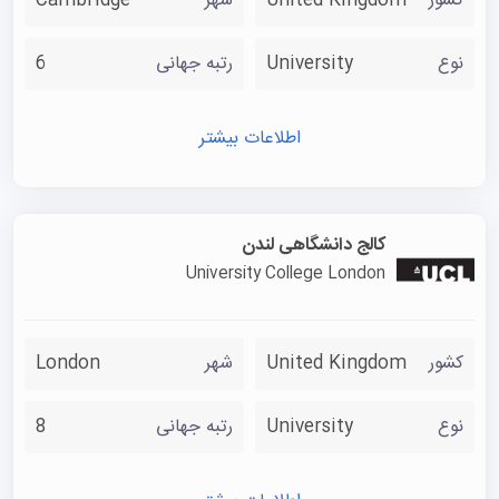
کشور
United Kingdom
شهر
Cambridge
افراد با استعدادی که در دوره‌های MBA ثبت نام می‌کنند، این
نوع
University
رتبه جهانی
6
فرصت را دارند تا از تخفیفی معادل ۱۰ تا ۵۰ درصد روی کل
شهریه بهره‌مند شوند.
اطلاعات بیشتر
این بورسیه‌ها به طور مستمر در طول سال تحصیلی در دسترس
هستند که اهمیت ارسال زودهنگام درخواست را برجسته می‌کند.
نامزدهایی که در دور اولیه پذیرش درخواست خود را ارسال
کالج دانشگاهی لندن
می‌کنند، شانس بیشتری برای دریافت بورسیه تحصیلی دارند.
University College London
خوابگاه و خدمات دانشجویی دانشگاه ساری
دانشگاه سوری با بیش از ۶۰۰۰ اتاق طیف وسیعی از خوابگاه‌های
کشور
United Kingdom
شهر
London
درون دانشگاهی را برای دانشجویان ارائه می‌دهد، از جمله
خوابگاه‌های سنتی، آپارتمان‌های مشترک و استودیوهای
نوع
University
رتبه جهانی
8
شخصی. به دانشجویان مقطع کارشناسی که دانشگاه سوری را
به عنوان اولویت اول خود در UCAS انتخاب می‌کنند، به شرط