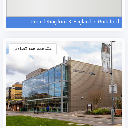
پیشرو طبقه‌بندی شده‌اند. این مرکز به طور مداوم در بین ۶۰
دانشگاه برتر انگلستان بر اساس سه سیستم رتبه‌بندی اصلی
United Kingdom
England
Guildford
دانشگاه‌ها قرار داشته است و رشته‌هایی مانند مدیریت هتلداری
و تفریحی و مهندسی نفت در بین ۲۰ رشته برتر قرار دارند.
با رزرو وقت
مشاوره پذیرش تحصیلی
موسسه اعزام دانشجوی
مشاهده همه تصاویر
علمی نو، می‌توانید شانس خود را برای حضور در این مجموعه به
طور دقیق ارزیابی کنید. در این جلسه مشاوره، متخصصان مجرب
با بررسی موارد مختلف، به شما در تصمیم‌گیری برای انتخاب
این دانشگاه کمک می‌کنند.
رشته‌ های دانشگاه ساری
دانشگاه ساری برای دانشجویان بین المللی ۹۶ دوره کارشناسی و
۱۰۱ دوره ارشد و دکتری ارائه می‌دهد. این مرکز در دوره‌های
مهندسی و علوم داده و سیستم‌های اطلاعاتی پیشتاز است. این