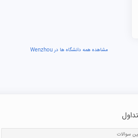
دوره‌های ارائه شده به زبان چینی:
دکتری) می‌باشد.
شهریه دانشگاه ونژو
مشاهده همه دانشگاه ها در Wenzhou
رشته‌های کا
۲۵.۰۰۰ تا ۳۵.۰۰۰ یوان در سال متغیر است. رشته‌ه
پرداخت) و بیمه (سالانه ۸۰۰ یوان) است.
بورسیه تحصیلی دانشگاه ونژو
داول
WZU برای حمایت از متقاضیان تحصیل در چین، بورسیه‌ها
می‌کند:
بورسیه دولت استان ژجیانگ:
برای دانشجویان بین‌المللی ممتا