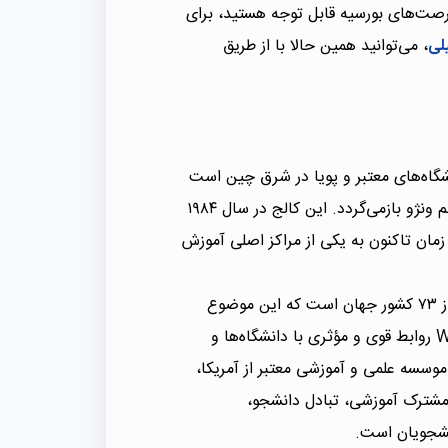
فرصت‌های بورسیه قابل توجه هستید، برای
لی
، می‌توانید همین حالا با از طریق
Wenzhou University) یکی از دانشگاه‌های معتبر و پویا در شرق چین است
که سابقه آن به سال ۱۹۵۶ میلادی و تأسیس کالج تربیت معلم ونژو بازمی‌گردد. این کالج در سال ۱۹۸۴
ه WZU ارتقا یافت و از آن زمان تاکنون به یکی از مراکز اصلی آموزش
امروزه این دانشگاه میزبان بیش از ۷۳۰ دانشجوی بین‌المللی از ۷۳ کشور جهان است که این موضوع
فضای بین‌المللی ویژه‌ای را در دانشگاه ایجاد کرده است. WZU روابط قوی و مؤثری با دانشگاه‌ها و
سسات آموزش عالی مطرح دنیا برقرار کرده و با بیش از ۲۰ موسسه علمی و آموزشی معتبر از آمریکا،
 مشترک آموزشی، تبادل دانشجو،
نشجویان است.