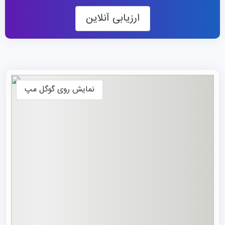
موسسه نه تنها پایگاهی مهم برای پرورش استعدادهای سطح
ارزیابی آنلاین
بالا در این سه بخش صنعتی است، بلکه سهم بزرگی در ارائه
دستاوردهای علمی و فناوری دارد.
این موسسه با هدف تبدیل شدن به یک مؤسسه آموزش عالی
ممتاز که در سراسر جهان شناخته و تحسین می‌شود، به اصول
«اخلاق محکم، دانش گسترده و دستیابی به تعالی» پایبند بوده
نمایش روی گوگل مپ
و بر اصل راهنمای «پرورش دانشجویان به عنوان جوهره اصلی و
توسعه علمی به عنوان اولویت» تأکید دارد.
این موسسه دارای سه پردیس اصلی است؛ پردیس مافانگشان،
پردیس یوجیاتو و پردیس دریاچه جنوبی، که در مجموع
مساحتی معادل ۲۶۷ هکتار را اشغال کرده‌اند. در حال حاضر،
WUT دارای ۵.۴۹۳ عضو هیئت علمی و اداری، از جمله ۳.۲۰۱
عضو هیئت علمی تمام‌وقت، ۲ عضو آکادمی مهندسی چین، ۱
عضو آکادمی سلطنتی بلژیک و ۱ عضو آکادمی علوم و مهندسی