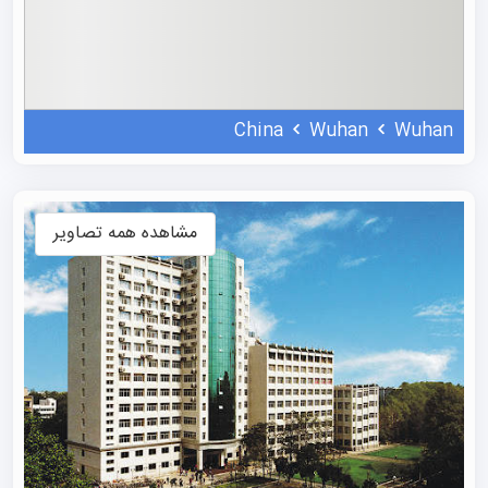
فناوری استرالیا است. علاوه بر این، این موسسه با جذب ۲۳
استاد برجسته بین‌المللی در حوزه‌های مهندسی مواد، مهندسی
مکانیک، فناوری اطلاعات و معماری دریایی و مهندسی
اقیانوسی، برنامه‌ای جهانی برای استخدام دانشمندان استراتژیک
China
Wuhan
Wuhan
اجرا کرده است.
این دانشگاه در زمینه
تحصیل در چین
با بیش از ۱۹۰ دانشگاه و
مؤسسه تحقیقاتی از ایالات متحده، بریتانیا، ژاپن، فرانسه،
مشاهده همه تصاویر
استرالیا، روسیه و هلند روابط همکاری برای تبادل دانشجو و
تحقیقات علمی برقرار کرده و بیش از ۳۰۰ دانشمند برجسته
بین‌المللی را به عنوان دانشمندان استراتژیک، اساتید مدعو یا
اساتید افتخاری دعوت کرده است.
رنکینگ دانشگاه فناوری ووهان
دانشگاه در رتبه‌بندی جهانی دانشگاه‌های QS بین رتبه 951-
1000 قرار دارد. با این حال، در رتبه‌بندی THE برای همان سال