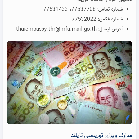
شماره تماس: 77537708، 77531433
شماره فکس: 77532022
آدرس ایمیل: thaiembassy.thr@mfa.mail.go.th
مدارک ویزای توریستی تایلند