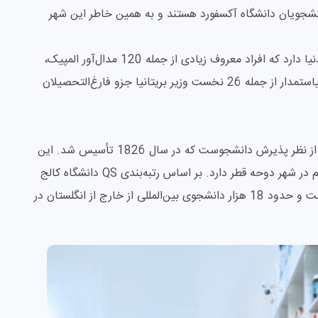
نشجویان دانشگاه آکسفورد هستند و به همین خاطر این شهر
دانشگاه آکسفورد بیش از 250 هزار فارغ‌التحصیل در دنیا دارد که افراد معروف زیادی از جمله 120 مدال‌آور المپیک،
26 برنده جایزه نوبل، 7 شاعر برجسته و 30 رهبر و سیاستمدار از جمله 26 نخست وزیر بریتانیا جزو فارغ‌التحصیلان
دانشگاه کالج لندن یا UCL سومین دانشگاه بزرگ دنیا از نظر پذیرش دانشجوست که در سال 1826 تأسیس شد. این
دانشگاه در شهر لندن واقع شده است و یک پردیس هم در شهر دوحه قطر دارد. بر اساس رتبه‌بندی QS دانشگاه کالج
لندن رتبه 9 جهان در سال 2027 را از آن خود کرده است و حدود 18 هزار دانشجوی بین‌المللی از خارج از انگلستان در