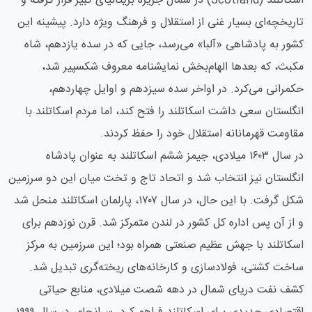
اسکاتلند (Scotland) در شمال جزیره بریتانیای کبیر قرار گرفته و
تاریخچه‌ای بسیار غنی از استقلال و فرهنگ ویژه دارد. پیشینه این
کشور به پادشاهی «آلبا» می‌رسد، جایی که در سده یازدهم، شاه
مکبث، که بعدها الهام‌بخش نمایشنامه معروف شکسپیر شد،
حکمرانی می‌کرد. در اواخر سده سیزدهم و اوایل چهاردهم،
انگلستان سعی داشت اسکاتلند را فتح کند، اما مردم اسکاتلند با
مقاومت قهرمانانه استقلال خود را حفظ کردند.
در سال ۱۶۰۳ میلادی، جیمز ششم اسکاتلند به عنوان پادشاه
انگلستان نیز انتخاب شد و اتحاد تاج و تخت میان این دو سرزمین
شکل گرفت. با این حال، در سال ۱۷۰۷، پارلمان اسکاتلند منحل شد
و از آن پس اداره کل کشور در لندن متمرکز شد. قرن نوزدهم برای
اسکاتلند با جهش عظیم صنعتی همراه بود؛ این سرزمین به مرکز
ساخت کشتی، فولادسازی و کارخانه‌های ریخته‌گری تبدیل شد.
کشف نفت دریای شمال در دهه شصت میلادی، منابع حیاتی