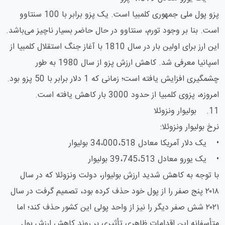
پزو پول ملی جمهوری کلمبیا است. یک پزو برابر با 100 سنتاوو
است. بنا بر وجود تورم، سنتاوو در حال حاضر بسیار ناچیز می‌باشد.
این ارز برای اولین بار در سال 1810 با آغاز جنگ استقلال کلمبیا از
اسپانیا معرفی شد. کاهش ارزش پزو از سال 1980 به طور
چشمگیری افزایش یافته است؛ زمانی که 1 دلار برابر با 50 پزو بود.
امروزه، پزوی کلمبیا از حدود 3000 بار کاهش یافته است.
11. بولیوار ونزوئلا
نرخ بولیوار ونزوئلا:
• یک دلار آمریکا معادل 34،000،518 بولیوار
• یک یورو معادل 39،745،513 بولیوار
با توجه به کاهش شدید ارزش بولیوار، دولت ونزوئلا که در سال
۲۰۱۸ پنج صفر را از پول خود حذف کرده بود، تصمیم گرفت در سال
۲۰۲۱ شش صفر دیگر را نیز از واحد پولی این کشور حذف کند؛ اما
متأسفانه این اقدامات ظاهری تأثیری بر روند کاهش ارزش پول