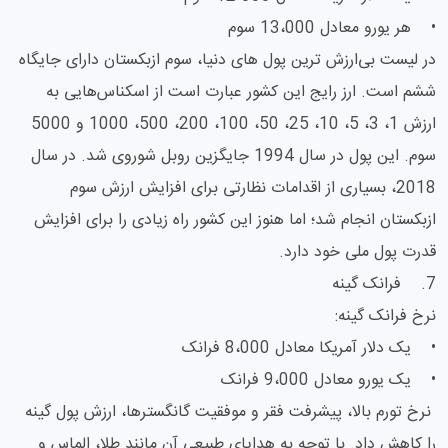
• هر یورو معادل 13،000 سوم
در لیست بی‌‌ارزش ‌ترین پول های دنیا، سوم ازبکستان دارای جایگاه
ششم است. ارز رایج این کشور عبارت است از اسکناس‌هایی به
ارزش 1، 3، 5، 10، 25، 50، 100، 200، 500، 1000 و 5000
سوم. این پول در سال 1994 جایگزین روبل شوروی شد. در سال
2018، بسیاری از اقدامات نظارتی برای افزایش ارزش سوم
ازبکستان انجام شد؛ اما هنوز این کشور راه زیادی را برای افزایش
قدرت پول ملی خود دارد.
7. فرانک گینه
نرخ فرانک گینه:
• یک دلار آمریکا معادل 8،000 فرانک
• یک یورو معادل 9،000 فرانک
نرخ تورم بالا، پیشرفت فقر و موفقیت گانگسترها، ارزش پول گینه
را کاهش داد. با توجه به هدایای طبیعی آن مانند طلا، الماس و