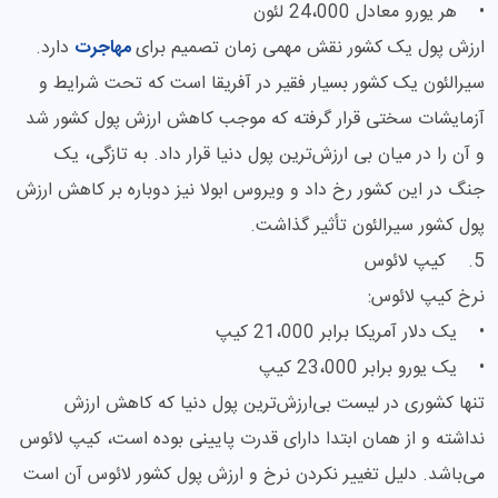
• هر یورو معادل 24،000 لئون
ارزش پول یک کشور نقش مهمی زمان تصمیم برای
مهاجرت
دارد.
سیرالئون یک کشور بسیار فقیر در آفریقا است که تحت شرایط و
آزمایشات سختی قرار گرفته که موجب کاهش ارزش پول کشور شد
و آن را در میان بی ‌ارزش‌‌ترین پول دنیا قرار داد. به تازگی، یک
جنگ در این کشور رخ داد و ویروس ابولا نیز دوباره بر کاهش ارزش
پول کشور سیرالئون تأثیر گذاشت.
5. کیپ لائوس
نرخ کیپ لائوس:
• یک دلار آمریکا برابر 21،000 کیپ
• یک یورو برابر 23،000 کیپ
تنها کشوری در لیست بی‌ارز‌ش‌ترین پول دنیا که کاهش ارزش
نداشته و از همان ابتدا دارای قدرت پایینی بوده است، کیپ لائوس
می‌باشد. دلیل تغییر نکردن نرخ و ارزش پول کشور لائوس آن است