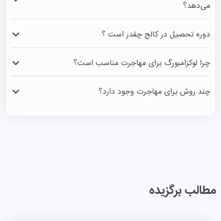
می‌دهد؟
در میان منابع مختلفی که به بررسی بهترین و معتبرترین 
دوره تحصیل در کالج چقدر است ؟
پاسپورت‌ جهان می‌پردازند آمار منتشر شده توسط موسسه 
مطالعاتی هنلی از اعتبار و دقت عمل بسیار بالایی برخوردار 
طول دوره های کالج معمولا بین 3 ماه تا 3 سال می باشد. که 
چرا لوکزامبورگ برای مهاجرت مناسب است؟
است.
براساس نوع رشته متفاوت است. بهترین و کامل ترین دوره ی 
تحصیلی در کالج براساس شرایط اقامتی برای دانشجویان بین 
باتوجه به قدرت پاسپورت لوکزامبورگ که همیشه در بخش 
چند روش برای مهاجرت وجود دارد؟
المللی 2 سال می باشد.
بهترین‎‌ها قرار داشته و برای مثال در سال 2022 دارای رتبه 
چهارم دنیا بوده است و هم به علت کیفیت بالای زندگی در این 
در حال حاضر، در بین روش های مهاجرت به کشورهای مختلف، 
کشور، افراد زیادی هستند که برای مهاجرت به لوکزامبورگ اقدام 
می‌توان 8 روش را به عنوان بهترین روش های مهاجرت معرفی 
می‌کنند.
کرد، از جمله مهاجرت تحصیلی که طرفداران زیادی دارد.
مطالب برگزیده