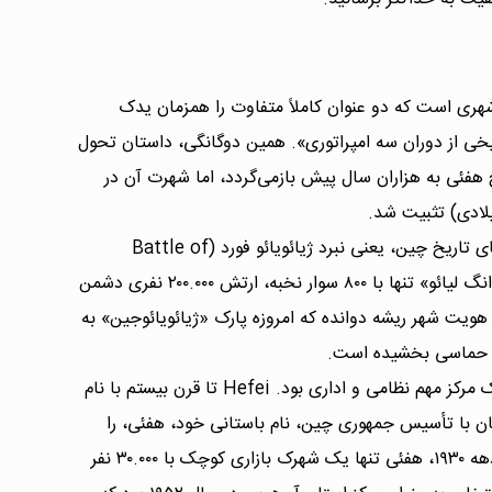
ری است که دو عنوان کاملاً متفاوت را همزمان یدک
ی از دوران سه امپراتوری». همین دوگانگی، داستان تحول
خ هفئی به هزاران سال پیش بازمی‌گردد، اما شهرت آن در
این شهر صحنه یکی از افسانه‌ای‌ترین نبردهای تاریخ چین، یعنی نبرد ژیائویائو فورد (Battle of
Xiaoyao Ford) بود. در این نبرد، ژنرال «ژانگ لیائو» تنها با ۸۰۰ سوار نخبه، ارتش ۲۰۰.۰۰۰ نفری دشمن
 هویت شهر ریشه دوانده که امروزه پارک «ژیائویائوجین» به
ی حماسی بخشیده است.
در طول سلسله‌های مختلف، هفئی همواره یک مرکز مهم نظامی و اداری بود. Hefei تا قرن بیستم با نام
خته می‌شد و در سال ۱۹۱۱، همزمان با تأسیس جمهوری چین، نام باستانی خود، هفئی، را
بازیافت. شاید باورش سخت باشد، اما در دهه ۱۹۳۰، هفئی تنها یک شهرک بازاری کوچک با ۳۰.۰۰۰ نفر