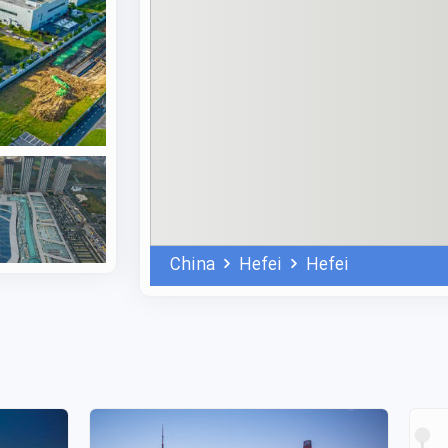
 از بسیاری از شهرهای صنعتی چین متمایز می‌کند، تعهد آن
He رسماً به عنوان «شهر باغ ملی» شناخته شده و در کنار پکن و جوهای، یکی
رد. این توجه ویژه به پارک‌ها و طبیعت، کیفیت زندگی
ست؛ مزیتی مهم برای کسانی که تحصیل در هفئی را انتخاب
رسبز به فعالیت‌های علمی و پژوهشی خود بپردازند. علمی نو،
زندگی معرفی می‌کند.
ائو، شهر باستانی سان‌هه با معماری دوران مینگ و چینگ و
اقامتگاه لی هونگ‌ژانگ است. این شهر همچنین بهترین مکان برای تجربه غذاهای اصیل آن‌هویی (Hui
China
Hefei
Hefei
، محسوب می‌شود که می‌تواند نکته بسیار جالبی برای
هفئی میزبان راکتور همجوشی هسته‌ای «خورشید
نه اشاره دارد. اگر آماده‌اید تا از این فرصت استثنایی
ده شما را در یکی از قطب‌های علمی نوین چین رقم بزند،
تحصیلی
وقت رزرو کنید.