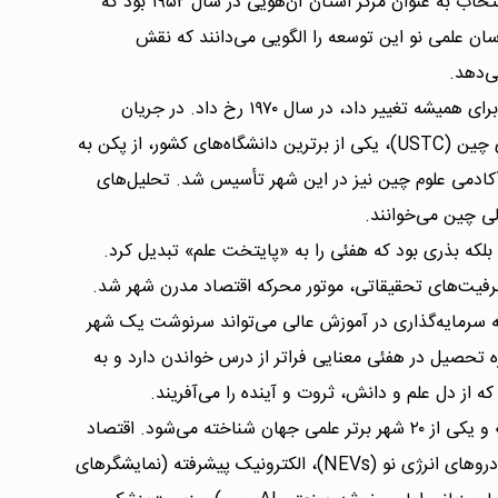
جمعیت بود. نقطه شروع تحول مدرن آن، انتخاب به عنوان مرکز استان آن‌هویی در سال ۱۹۵۲ بود که
ان علمی نو این توسعه را الگویی می‌دانند که نقش
ی‌دهد.
اما مهم‌ترین رویدادی که سرنوشت هفئی را برای همیشه تغییر داد، در سال ۱۹۷۰ رخ داد. در جریان
انقلاب فرهنگی، دانشگاه معتبر علم و فناوری چین (USTC)، یکی از برترین دانشگاه‌های کشور، از پکن به
 آکادمی علوم چین نیز در این شهر تأسیس شد. تحلیل‌های
لی چین می‌خوانند.
بلکه بذری بود که هفئی را به «پایتخت علم» تبدیل کرد.
رفیت‌های تحقیقاتی، موتور محرکه اقتصاد مدرن شهر شد.
ه سرمایه‌گذاری در آموزش عالی می‌تواند سرنوشت یک شهر
 تحصیل در هفئی معنایی فراتر از درس خواندن دارد و به
 از دل علم و دانش، ثروت و آینده را می‌آفریند.
امروزه Hefei به عنوان «پایتخت علم چین» و یکی از ۲۰ شهر برتر علمی جهان شناخته می‌شود. اقتصاد
این شهر بر پایه صنایع پیشرفته‌ای مانند خودروهای انرژی نو (NEVs)، الکترونیک پیشرفته (نمایشگرهای