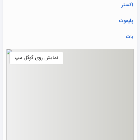
اکستر
پلیموث
باث
نمایش روی گوگل مپ