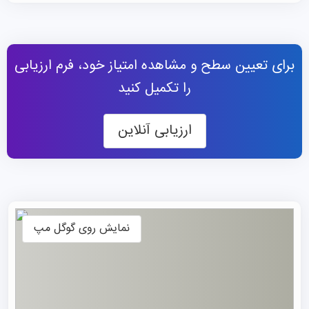
این شهر را به مقصدی جذاب برای طرفداران این رشته ورزشی
تبدیل کرده است.
برای تعیین سطح و مشاهده امتیاز خود، فرم ارزیابی
جای تعجب نیست که دانشجویان زیادی منچستر را به عنوان
را تکمیل کنید
مقصد تحصیلی خود انتخاب می‌کنند. این شهر با ترکیب منحصر
به فرد از تاریخ، فرهنگ و شور و هیجان ورزشی، تجربه‌ای
ارزیابی آنلاین
فراموش‌نشدنی را برای دانشجویان رقم می‌زند. به همین دلیل،
بسیاری از دانشجویان جوان اذعان می‌کنند که برای
تحصیل در
انگلستان
، منچستر بهترین مکان برای تحصیل است و انتخاب
این مجموعه، تصمیمی درست و ایده‌آل بوده است.
نمایش روی گوگل مپ
دانشگاه منچستر انگلستان
دانشگاه منچستر انگلستان یکی از معتبرترین و شناخته‌شده‌ترین
موسسات آموزشی در انگلستان و سطح بین‌المللی است. این