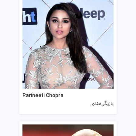
دانشجویان با زمینه‌های مختلف ارائه می‌دهد. این بورسیه‌ها به
دانشجویانی که شایستگی تحصیلی دارند داده می‌شوند که در
بخش زیر به نکات اصلی آن‌ها اشاره می‌کنیم.
بورسیه تحصیلی کارشناسی ارشد اتحاد MBS
حداکثر تا ۲۵.۵۰۰ پوند
برای دانشجویان کارشناسی ارشد عالی از انگلستان، اتحادیه
اروپا و خارج از کشور
بر اساس شایستگی تحصیلی
بررسی به طور خودکار با درخواست پذیرش فرد
Parineeti Chopra
بورسیه تحصیلی امبراسکولار
بازیگر هندی
۱۰.۰۰۰ پوند به سه برنده
برای دانشجویان تمام ملیت‌ها در مقطع کارشناسی،
کارشناسی ارشد یا دکتری در انگلستان
جوایز مطالعات جهانی