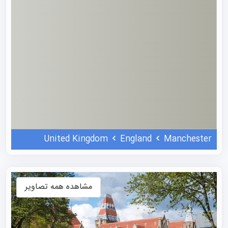
دانشگاه در سال ۲۰۰۴ از ادغام دو دانشگاه - دانشگاه ویکتوریا
منچستر و موسسه فناوری دانشگاه منچستر (UMIST) - به
شکل امروزه خود درآمد.
در حال حاضر، منچستر هفتمین بودجه هنگفت را در بین
دانشگاه‌های انگلستان در اختیار دارد و طیف وسیعی از رشته‌ها
و دوره‌های درسی را به دانشجویان ارائه می‌دهد که توسط
پیشروهای برتر صنعت طراحی شده‌اند. بیش از ۴۰.۰۰۰ دانشجو
از بیش از ۱۶۰ کشور جهان در این مجموعه تحصیل می‌کنند و
این دانشگاه را از نظر تعداد دانشجو به دومین دانشگاه بزرگ
United Kingdom
England
Manchester
انگلستان تبدیل کرده‌اند.
منچستر به دلیل نرخ بالای اشتغال پس از فارغ‌التحصیلی نیز
شهرت دارد، به طوری که بیش از ۹۴ درصد از فارغ‌التحصیلان
مشاهده همه تصاویر
این دانشگاه ظرف شش ماه پس از فارغ‌التحصیلی مشغول به
کار یا ادامه تحصیل می‌شوند. برای دانشجویان بین‌المللی،