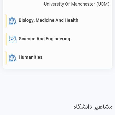
کوتاه‌مدت را ارائه می‌دهد.
University Of Manchester
(UOM)
این مجموعه محل استقرار یک دانشکده بازرگانی معتبر و
پژوهش‌محور است که به خاطر تدریس و تحقیق باکیفیت در
Biology, Medicine And Health
زمینه تجارت و مدیریت شناخته شده است. «مدرسه بازرگانی
اتحاد منچستر» در سطح جهانی از جایگاه خوبی برخوردار است.
Science And Engineering
برخی از رشته‌های محبوب این دانشگاه عبارتند از هنر و علوم
انسانی، ریاضیات، زیست‌شناسی و بیوشیمی، مهندسی مکانیک
Humanities
و فیزیک. با گرفتن وقت
مشاوره پذیرش تحصیلی
موسسه اعزام
دانشجوی علمی نو گامی رو به جلو بردارید.
شهریه دانشگاه منچستر
شهریه دانشگاه منچستر برای دوره‌های مختلف متفاوت است.
علاقه‌مندان به رشته‌های علمی می‌توانند در مقطع کارشناسی
مشاهیر دانشگاه
(لیسانس) با مبلغ اولیه ۲۰.۰۰۰ پوند به تحصیل بپردازند. در