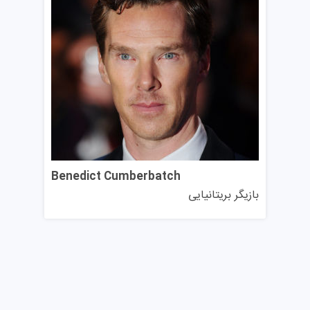
این دانشگاه سالانه پذیرای حدود ۴۰ هزار دانشجو از جمله
دانشجویان بین‌المللی از بیش از ۱۶۰ کشور دنیا است و فرآیند
پذیرش و شرایط لازم برای متقاضیان بسته به مقطع و نوع رشته
و همچنین ملیت و مدارک تحصیلی متقاضی، متفاوت است که
در بخش زیر به اختصار به نکات کلیدی آن می‌پردازیم.
مقطع کارشناسی
این مجموعه برای دوره‌های کارشناسی فقط در پاییز پذیرش
دانشجو دارد و متقاضیان باید فرم‌های درخواست خود را از
Benedict Cumberbatch
طریق UCAS، سیستم متمرکز پذیرش دانشگاه‌های انگلستان، با
بازیگر بریتانیایی
کد UCAS M۲۰ MANU و هزینه ۲۷.۵۰ پوند انگلیس برای
حداکثر ۶ انتخاب ارسال کنند.
آخرین مهلت درخواست برای دانشجویان بین‌المللی ۳۰ ژوئن
سال جاری است؛ به جز رشته‌های پزشکی و دندانپزشکی که
ددلاین‌های زودتری دارند. متقاضیان مقطع کارشناسی باید