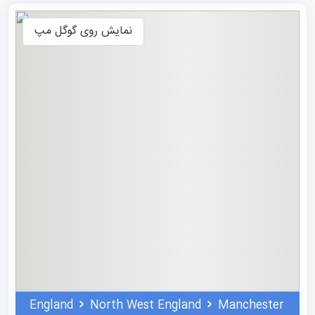
دانشجویی متعددی برای چشیدن طعم تمام غذاهای لذیذ
منچستر وجود دارد.
نمایش روی گوگل مپ
طبق آمار حدود ۴۱ هزار دانشجوی بین‌المللی در داخل و اطراف
شهر زندگی می‌کنند. بنابراین، فارغ از اینکه از کجا آمده‌اید،
هنگام
تحصیل در انگلیس
مطمئناً با طیف گسترده‌ای از افراد با
ملیت‌های مختلف آشنا خواهید شد. موسسه علمی نو معتقد
است که علاوه بر دانشگاه‌های برتر مستقر در منچستر، حال و
هوای Manchester و فضایی که دارد، چیزهای بیشتری برای
ارائه به شما دارد و به عنوان یک دانشجوی بین‌المللی، تجربه‌ای
ارزشمند و پویا را برایتان رقم خواهد زد.
مردم محلی نه تنها بسیار مهمان‌نواز و صمیمی هستند، بلکه
کسب‌وکارهای متعددی نیز در منچستر وجود دارند و دانشگاه‌ها
رویدادهای کاری متعددی برگزار می‌کنند که می‌توانید برای
برقراری ارتباط با افراد مختلف در آن‌ها شرکت کنید.
England
North West England
Manchester