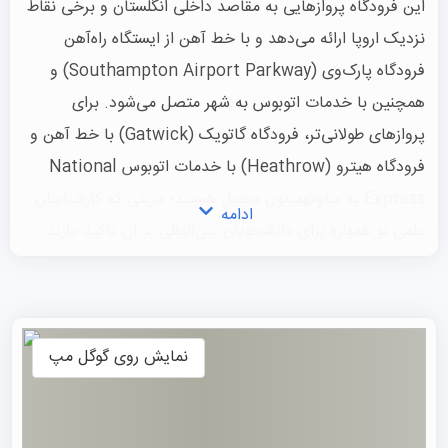
این فرودگاه پروازهایی به مقاصد داخلی انگلستان و برخی نقاط
نزدیک اروپا ارائه می‌دهد و با خط آهن از ایستگاه راه‌آهن
فرودگاه پارک‌وی (Southampton Airport Parkway) و
همچنین با خدمات اتوبوس به شهر متصل می‌شود. برای
پروازهای طولانی‌تر، فرودگاه گاتویک (Gatwick) با خط آهن و
فرودگاه هیترو (Heathrow) با خدمات اتوبوس National
Express به ساوتهمپتون متصل هستند؛ مزیتی که کارشناسان
ادامه
علمی نو همواره برای دانشجویان بین‌المللی بر آن تاکید دارند.
هنگام بازدید و تحصیل در ساوتهمپتون، حتماً از دروازه بارگیت
(Bar Gate)، ورودی قدیمی شمالی شهر دیدن کنید. این
دروازه، که باشکوه‌ترین و اصلی‌ترین دروازه‌های شهر است، مرکز
نمایش روی گوگل مپ
حکومتی شهر بوده و دادگاه و زندان شهر را در خود جای داده
بود.