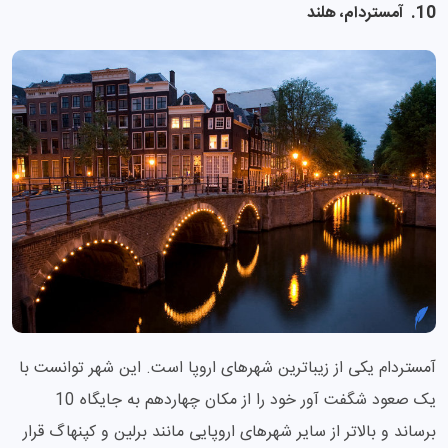
10. آمستردام، هلند
آمستردام یکی از زیباترین شهرهای اروپا است. این شهر توانست با
یک صعود شگفت آور خود را از مکان چهاردهم به جایگاه 10
برساند و بالاتر از سایر شهرهای اروپایی مانند برلین و کپنهاگ قرار