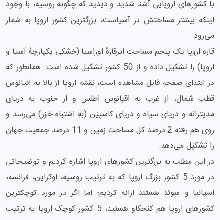
کشور از مهم‌ترین و پرطرفدارترین کشورهای نقشه اروپا اکتفا
می‌کنیم. اما سایر کشورهای اروپایی عبارتند از: رومانی، بلاروس،
قزاقستان، بلغارستان، صربستان، لیتوانی، لتونی، کرواسی، بوسنی و
هرزگوین، اسلواکی، استونی، جمهوری چک، مولداوی، بلژیک، آلبانی،
مقدونیهٔ شمالی، بخش‌ اروپایی ترکیه، اسلوونی، مونته‌نگرو، کوزوو،
بخش اروپایی آذربایجان، لوکزامبورگ،‌ بخش اروپایی گرجستان،
آندورا، مالت، لیختن اشتاین، سن مارینو، موناکو، واتیکان سیتی.
بزرگترین کشور اروپا
با کشورهای اروپایی آشنا شدید و دیدید که چگونه روسیه، با وجود
اینکه بیشتر مساحتش در آسیاست، بزرگترین کشور اروپا به شمار
می‌رود.
قاره اروپا یک پنجم مساحت ابرقارهٔ اوراسیا (خشکی یکپارچهٔ آسیا و
اروپا) را تشکیل داده و از 50 کشور تشکیل شده است. همانطور که