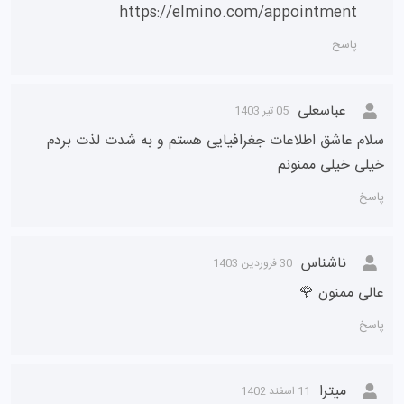
محمد
29 تیر 1403
میخوام به پرتقال مهاجرت کنم ممنون میشم کمکم کنید
پاسخ
پشتیبان
30 تیر 1403
سلام دوست عزیز برای مهاجرت تحصیلی به پرتغال باید
شرایطتون رو بررسی کنیم لطفا از طریق لینک زیر وقت
مشاوره رو رزرو کنید تا همکاران ما با شما تماس بگیرن:
https://elmino.com/appointment
پاسخ
عباسعلی
05 تیر 1403
سلام عاشق اطلاعات جغرافیایی هستم و به شدت لذت بردم