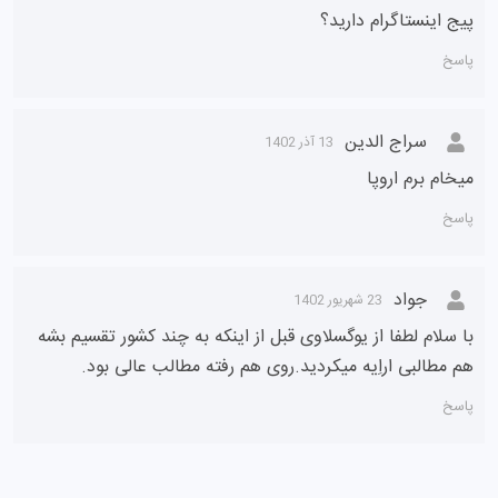
خیلی خیلی ممنونم
پاسخ
ناشناس
30 فروردین 1403
عالی ممنون 🌹
پاسخ
میترا
11 اسفند 1402
پیج اینستاگرام دارید؟
پاسخ
سراج الدین
13 آذر 1402
میخام برم اروپا