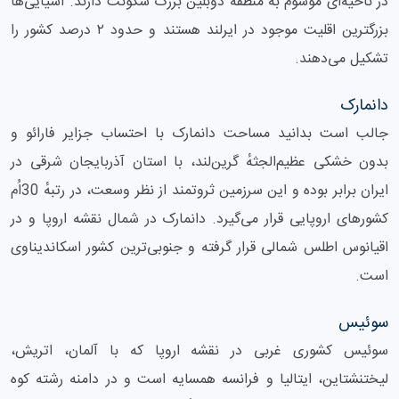
در ناحیه‌ای موسوم به منطقهٔ دوبلین بزرگ سکونت دارند. آسیایی‌ها
بزرگترین اقلیت موجود در ایرلند هستند و حدود ۲ درصد کشور را
تشکیل می‌دهند.
دانمارک
جالب است بدانید مساحت دانمارک با احتساب جزایر فارائو و
بدون خشکی عظیم‌الجثهٔ گرین‌لند، با استان آذربایجان شرقی در
ایران برابر بوده و این سرزمین ثروتمند از نظر وسعت، در رتبهٔ 30اُم
کشورهای اروپایی قرار می‌گیرد. دانمارک در شمال نقشه اروپا و در
اقیانوس اطلس شمالی قرار گرفته و جنوبی‌ترین کشور اسکاندیناوی
است.
سوئیس
سوئیس کشوری غربی در نقشه اروپا که با آلمان، اتریش،
لیختنشتاین، ایتالیا و فرانسه همسایه است و در دامنه رشته کوه