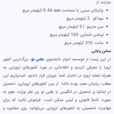
در ابتدای صفحه قابل مشاهده است، نقشه اروپا از بالا به اقیانوس
قطب شمال، از غرب به اقیانوس اطلس و از جنوب به دریای
مدیترانه و دریای سیاه و دریای کاسپیَن (به اشتباه خزر) می‌رسد و
روی هم رفته 2 درصد کل مساحت زمین و 11 درصد جمعیت جهان
را تشکیل می‌دهد.
در این مطلب به بزرگترین کشورهای اروپا اشاره کردیم و توضیحاتی
در مورد 5 کشور بزرگ اروپا که به ترتیب روسیه، اوکراین، فرانسه،
اسپانیا و سوئد هستند ارائه کردیم؛ اما اگر در مورد کوچکترین
کشورهای اروپا هم کنجکاو هستید، 5 کشور کوچک اروپا به ترتیب
عبارتند از:
واتیکان سیتی: با مساحت فقط 0.44 کیلومتر مربع
موناکو: 2 کیلومتر مربع
سن مارینو: 61 کیلومتر مربع
لیختن اشتاین: 160 کیلومتر مربع