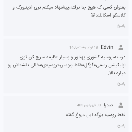
بعنوان کسی ک هیچ جا نرفته،پیشنهاد میکنم بری ادینبورگ و
کلاسکو اسکاتلند😁
پاسخ
Edvin
18 اردیبهشت 1405
درسته،روسیه کشوری پهناور و بسیار عظیمه سرچ کن توی
اپلیکیشن رسمی«گوگل»فقط بنویس«روسیه‌ی»خالی نقشه‌اش رو
میاره بالا.
پاسخ
صدرا
30 فروردین 1405
فقط روسیه بزرگه این دروغ گفته
پاسخ