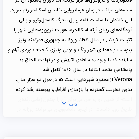
لانگوباردها و کارولنژی‌ها قرار گرفت؛ اما دوران باشکوه آن در
سده‌های میانه، در زمان فرمانروایی خاندان اسکالجر رقم خورد.
این خاندان با ساخت قلعه و پل سترگ کاستل‌وکیو و بنای
آرامگاه‌های زیبای آرکه اسکالجره، هویت قرون‌وسطایی شهر را
تثبیت کردند. در سال ۱۴۰۵، ورونا به جمهوری قدرتمند ونیز
پیوست و معماری شهر رنگ و بویی ونیزی گرفت؛ دوره‌ای آرام و
سازنده که با ورود به سلطه‌ی اتریش و در نهایت الحاق به
پادشاهی متحد ایتالیا در سال ۱۸۶۶ کامل شد.
Verona از معدود شهرهایی است که در طول دو هزار سال،
بدون تخریب گسترده یا بازسازی افراطی، پیوسته رشد کرده
است؛ از همین رو به حق می‌توان آن را
جدول زمانی زنده‌ی
ادامه
تاریخ اروپا
دانست. در اینجا دانشجویان می‌توانند روزانه در
مسیر کلاس‌های خود، از میان آثار مهندسی رومی، برج‌های
دفاعی قرون‌وسطایی و شکوه هنری رنسانس گذر کنند و مفهوم