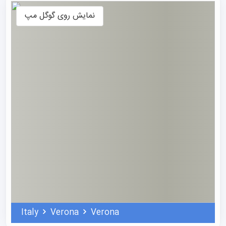
تحصیل در ورونا
را با لمس واقعی تاریخ تجربه کنند.
نمایش روی گوگل مپ
شهرت جهانی Verona بر سه ستون فرهنگی استوار است.
نخست، حضور ماندگار آن در ادبیات جهان؛ چراکه
ویلیام
شکسپیر
داستان
رومئو و ژولیت
را در همین شهر روایت کرد و
این پیوند جاودانه ورونا را به نماد عشق و تراژدی بدل ساخته
Italy
Verona
Verona
است.