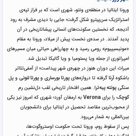
ورونا ایتالیا در منطقه‌ی ونتو، شهری است که بر فراز تپه‌ی
استراتژیک سن‌پیترو شکل گرفت؛ جایی با دیدی مشرف به رود
آدیجه، که نخستین سکونت‌های انسانی پیشاتاریخی در آن
پدید آمدند. در سده‌ی نخست پیش از میلاد، ورونا به مقام
«مونیسیپیوم» رومی رسید و به چهارراهی حیاتی میان مسیرهای
امپراتوری از جمله ویا پستومیا و ویا گالیکا تبدیل شد.
میراث این دوران هنوز در چهره‌ی شهر پیداست؛ از آمفی‌تئاتر
باشکوه
آرنا
گرفته تا دروازه‌های
پورتا بورساری
و
پورتا لئونی
و پل
سنگی
پونته پیه‌ترا
. همین افتخار تاریخی لقب دل‌نشین
رم
کوچک
را برای
Verona
به ارمغان آورد؛ شهری که امروز نیز یکی
از محبوب‌ترین مقاصد تحصیل در ایتالیا برای دانشجویان
بین‌المللی به شمار می‌رود.
پس از سقوط روم، ورونا تحت حکومت اوستروگوت‌ها،