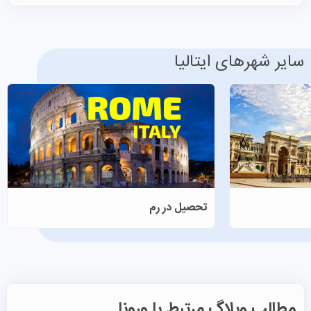
ایتالیا، می‌توانید با
موسسه اعزام دانشجو علمی نو
تماس
بگیرید؛ نهادی دارای مجوز رسمی وزارت علوم که با تخصص در
پرونده‌های تحصیلی ایتالیا، مشاوره‌ی دقیق و شخصی‌سازی‌شده
سایر شهرهای ایتالیا
برای متقاضیان ارائه می‌دهد تا مسیر تحصیلی‌تان در ورونا با
اطمینان و موفقیت آغاز شود.
تحصیل در ورونا
شهر ورونا نه تنها مقصدی تاریخی و هنری است، بلکه از نظر
آموزشی نیز یکی از متنوع‌ترین و پویاترین فضاهای دانشگاهی
تحصیل در رم
ایتالیا را در خود جای داده است. ساختار آموزشی
Verona
شامل دانشگاه جامع، آکادمی هنرهای زیبا و کنسرواتوار موسیقی
است که در کنار هم جامعه‌ای زنده و چندوجهی از دانشجویان
داخلی و بین‌المللی پدید آورده‌اند. چنین محیطی زمینه‌ای غنی
برای تبادل اندیشه میان علوم، هنر و علوم انسانی فراهم
مطالب وبلاگ مرتبط با ورونا